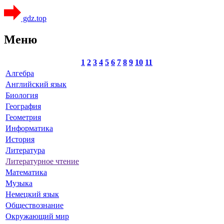
gdz.top
Меню
1
2
3
4
5
6
7
8
9
10
11
Алгебра
Английский язык
Биология
География
Геометрия
Информатика
История
Литература
Литературное чтение
Математика
Музыка
Немецкий язык
Обществознание
Окружающий мир