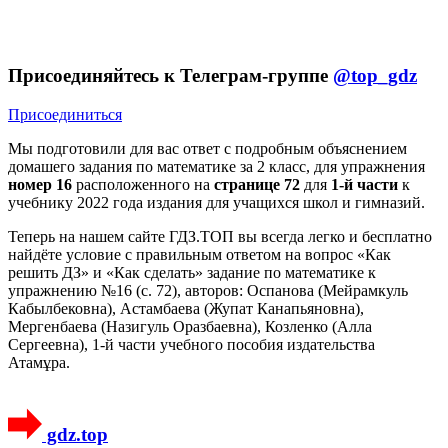
Присоединяйтесь к Телеграм-группе
@top_gdz
Присоединиться
Мы подготовили для вас ответ c подробным объяснением
домашего задания по математике за 2 класс, для упражнения
номер 16
расположенного на
странице 72
для
1-й части
к
учебнику 2022 года издания для учащихся школ и гимназий.
Теперь на нашем сайте ГДЗ.ТОП вы всегда легко и бесплатно
найдёте условие с правильным ответом на вопрос «Как
решить ДЗ» и «Как сделать» задание по математике к
упражнению №16 (с. 72), авторов: Оспанова (Мейрамкуль
Кабылбековна), Астамбаева (Жупат Канапьяновна),
Мергенбаева (Назигуль Оразбаевна), Козленко (Алла
Сергеевна), 1-й части учебного пособия издательства
Атамұра.
gdz.top