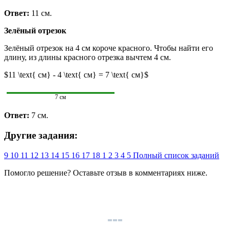
Ответ:
11 см.
Зелёный отрезок
Зелёный отрезок на 4 см короче красного. Чтобы найти его
длину, из длины красного отрезка вычтем 4 см.
$11 \text{ см} - 4 \text{ см} = 7 \text{ см}$
7 см
Ответ:
7 см.
Другие задания:
9
10
11
12
13
14
15
16
17
18
1
2
3
4
5
Полный список заданий
Помогло решение? Оставьте
отзыв
в комментариях ниже.