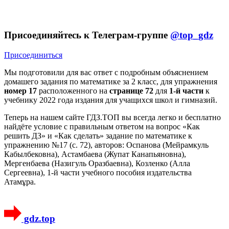
Присоединяйтесь к Телеграм-группе
@top_gdz
Присоединиться
Мы подготовили для вас ответ c подробным объяснением
домашего задания по математике за 2 класс, для упражнения
номер 17
расположенного на
странице 72
для
1-й части
к
учебнику 2022 года издания для учащихся школ и гимназий.
Теперь на нашем сайте ГДЗ.ТОП вы всегда легко и бесплатно
найдёте условие с правильным ответом на вопрос «Как
решить ДЗ» и «Как сделать» задание по математике к
упражнению №17 (с. 72), авторов: Оспанова (Мейрамкуль
Кабылбековна), Астамбаева (Жупат Канапьяновна),
Мергенбаева (Назигуль Оразбаевна), Козленко (Алла
Сергеевна), 1-й части учебного пособия издательства
Атамұра.
gdz.top