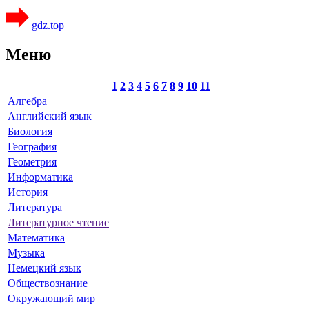
gdz.top
Меню
1
2
3
4
5
6
7
8
9
10
11
Алгебра
Английский язык
Биология
География
Геометрия
Информатика
История
Литература
Литературное чтение
Математика
Музыка
Немецкий язык
Обществознание
Окружающий мир