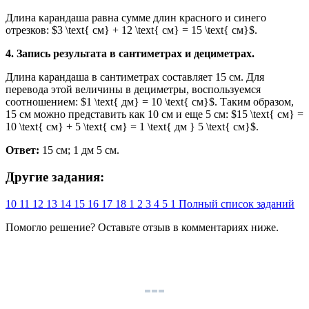
Длина карандаша равна сумме длин красного и синего
отрезков: $3 \text{ см} + 12 \text{ см} = 15 \text{ см}$.
4.
Запись результата в сантиметрах и дециметрах.
Длина карандаша в сантиметрах составляет 15 см. Для
перевода этой величины в дециметры, воспользуемся
соотношением: $1 \text{ дм} = 10 \text{ см}$. Таким образом,
15 см можно представить как 10 см и еще 5 см: $15 \text{ см} =
10 \text{ см} + 5 \text{ см} = 1 \text{ дм } 5 \text{ см}$.
Ответ:
15 см; 1 дм 5 см.
Другие задания:
10
11
12
13
14
15
16
17
18
1
2
3
4
5
1
Полный список заданий
Помогло решение? Оставьте
отзыв
в комментариях ниже.