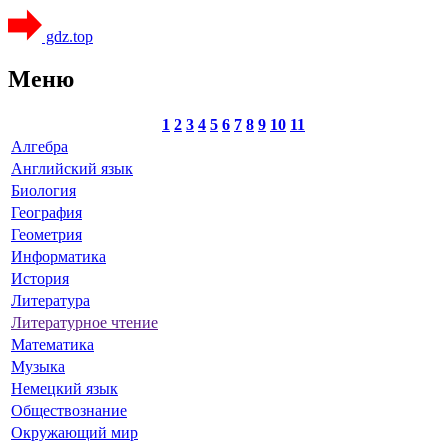
gdz.top
Меню
1
2
3
4
5
6
7
8
9
10
11
Алгебра
Английский язык
Биология
География
Геометрия
Информатика
История
Литература
Литературное чтение
Математика
Музыка
Немецкий язык
Обществознание
Окружающий мир