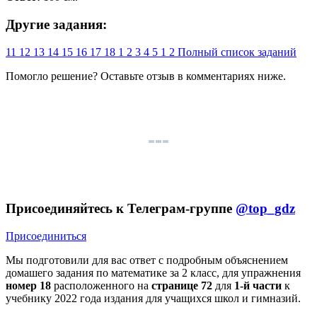
Другие задания:
11
12
13
14
15
16
17
18
1
2
3
4
5
1
2
Полный список заданий
Помогло решение? Оставьте
отзыв
в комментариях ниже.
Присоединяйтесь к Телеграм-группе
@top_gdz
Присоединиться
Мы подготовили для вас ответ c подробным объяснением
домашего задания по математике за 2 класс, для упражнения
номер 18
расположенного на
странице 72
для
1-й части
к
учебнику 2022 года издания для учащихся школ и гимназий.