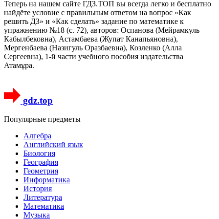
Теперь на нашем сайте ГДЗ.ТОП вы всегда легко и бесплатно
найдёте условие с правильным ответом на вопрос «Как
решить ДЗ» и «Как сделать» задание по математике к
упражнению №18 (с. 72), авторов: Оспанова (Мейрамкуль
Кабылбековна), Астамбаева (Жупат Канапьяновна),
Мергенбаева (Назигуль Оразбаевна), Козленко (Алла
Сергеевна), 1-й части учебного пособия издательства
Атамұра.
gdz.top
Популярные предметы
Алгебра
Английский язык
Биология
География
Геометрия
Информатика
История
Литература
Математика
Музыка