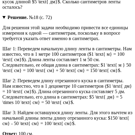
кусок длиной $5 \text{ дм}$. Сколько сантиметров ленты
осталось?
Решение.
№18 (с. 72)
Для решения этой задачи необходимо привести все единицы
измерения к одной — сантиметрам, поскольку в вопросе
требуется указать ответ именно в сантиметрах.
Шаг 1: Переведем начальную длину ленты в сантиметры. Нам
известно, что в 1 метре 100 сантиметров ($1 \text{ м} = 100
\text{ см}$). Длина ленты составляет 1 м 50 см.
Следовательно, ее общая длина в сантиметрах: $1 \text{ м } 50
\text{ см} = 100 \text{ см} + 50 \text{ см} = 150 \text{ см}$.
Шаг 2: Переведем длину отрезанного куска в сантиметры.
Нам известно, что в 1 дециметре 10 сантиметров ($1 \text{ дм}
= 10 \text{ см}$). Длина отрезанного куска составляет 5 дм.
Следовательно, его длина в сантиметрах: $5 \text{ дм} = 5
\times 10 \text{ см} = 50 \text{ см}$.
Шаг 3: Найдем оставшуюся длину ленты. Для этого вычтем из
начальной длины ленты длину отрезанного куска: $150 \text{
см} - 50 \text{ см} = 100 \text{ см}$.
Ответ:
100 см.