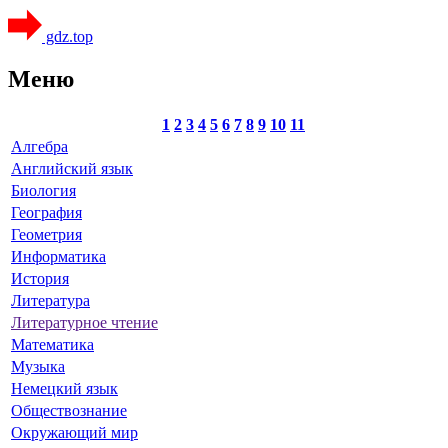
gdz.top
Меню
1
2
3
4
5
6
7
8
9
10
11
Алгебра
Английский язык
Биология
География
Геометрия
Информатика
История
Литература
Литературное чтение
Математика
Музыка
Немецкий язык
Обществознание
Окружающий мир