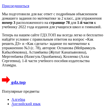
Присоединиться
Мы подготовили для вас ответ c подробным объяснением
домашего задания по математике за 2 класс, для упражнения
номер 3
расположенного на
странице 78
для
1-й части
к
учебнику 2022 года издания для учащихся школ и гимназий.
Теперь на нашем сайте ГДЗ.ТОП вы всегда легко и бесплатно
найдёте условие с правильным ответом на вопрос «Как
решить ДЗ» и «Как сделать» задание по математике к
упражнению №3 (с. 78), авторов: Оспанова (Мейрамкуль
Кабылбековна), Астамбаева (Жупат Канапьяновна),
Мергенбаева (Назигуль Оразбаевна), Козленко (Алла
Сергеевна), 1-й части учебного пособия издательства
Атамұра.
gdz.top
Популярные предметы
Алгебра
Английский язык