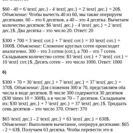
$60 - 40 = 6 \text{ дес.} - 4 \text{ дес.} = 2 \text{ дес.} = 20$.
Объяснение:
Чтобы вычесть 40 из 60, мы также оперируем
десятками. 60 – это 6 десятков, а 40 – это 4 десятка. Вычитаем
количество десятков: $6 \text{ дес.} - 4 \text{ дес.} = 2 \text{
дес.}$. Два десятка – это число 20. Ответ: 20
$300 + 700 = 3 \text{ сот.} + 7 \text{ сот.} = 10 \text{ сот.} =
1000$.
Объяснение:
Сложение круглых сотен происходит
аналогично. 300 – это 3 сотни (сот.), а 700 – это 7 сотен.
Складываем количество сотен: $3 \text{ сот.} + 7 \text{ сот.} =
10 \text{ сот.}$. Десять сотен – это число 1000. Ответ: 1000
б)
$300 + 70 = 30 \text{ дес.} + 7 \text{ дес.} = 37 \text{ дес.} =
370$.
Объяснение:
Для сложения 300 и 70, представляем оба
числа в виде десятков. В числе 300 содержится 30 десятков
($30 \times 10 = 300$), а в числе 70 – 7 десятков. Складываем
их: $30 \text{ дес.} + 7 \text{ дес.} = 37 \text{ дес.}$. Тридцать
семь десятков – это число 370. Ответ: 370
$65 \text{ дес.} - 2 \text{ дес.} = 63 \text{ дес.} = 630$.
Объяснение:
Выполняем вычитание, оперируя десятками: $65
- 2 = 63$. Получаем 63 десятка. Чтобы перевести это в