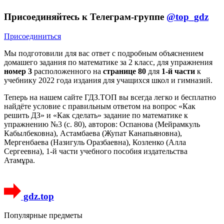
Присоединяйтесь к Телеграм-группе
@top_gdz
Присоединиться
Мы подготовили для вас ответ c подробным объяснением
домашего задания по математике за 2 класс, для упражнения
номер 3
расположенного на
странице 80
для
1-й части
к
учебнику 2022 года издания для учащихся школ и гимназий.
Теперь на нашем сайте ГДЗ.ТОП вы всегда легко и бесплатно
найдёте условие с правильным ответом на вопрос «Как
решить ДЗ» и «Как сделать» задание по математике к
упражнению №3 (с. 80), авторов: Оспанова (Мейрамкуль
Кабылбековна), Астамбаева (Жупат Канапьяновна),
Мергенбаева (Назигуль Оразбаевна), Козленко (Алла
Сергеевна), 1-й части учебного пособия издательства
Атамұра.
gdz.top
Популярные предметы