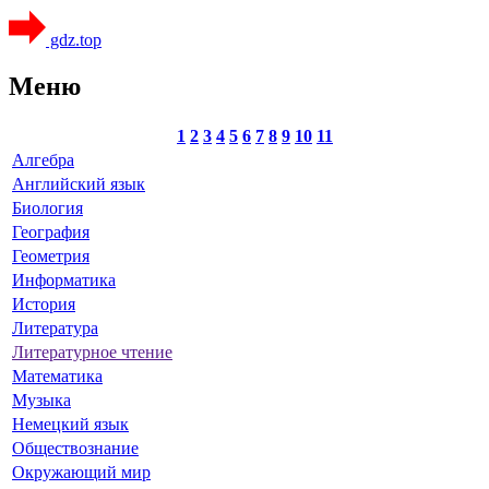
gdz.top
Меню
1
2
3
4
5
6
7
8
9
10
11
Алгебра
Английский язык
Биология
География
Геометрия
Информатика
История
Литература
Литературное чтение
Математика
Музыка
Немецкий язык
Обществознание
Окружающий мир