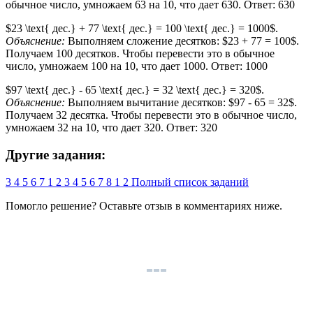
обычное число, умножаем 63 на 10, что дает 630. Ответ: 630
$23 \text{ дес.} + 77 \text{ дес.} = 100 \text{ дес.} = 1000$.
Объяснение:
Выполняем сложение десятков: $23 + 77 = 100$.
Получаем 100 десятков. Чтобы перевести это в обычное
число, умножаем 100 на 10, что дает 1000. Ответ: 1000
$97 \text{ дес.} - 65 \text{ дес.} = 32 \text{ дес.} = 320$.
Объяснение:
Выполняем вычитание десятков: $97 - 65 = 32$.
Получаем 32 десятка. Чтобы перевести это в обычное число,
умножаем 32 на 10, что дает 320. Ответ: 320
Другие задания:
3
4
5
6
7
1
2
3
4
5
6
7
8
1
2
Полный список заданий
Помогло решение? Оставьте
отзыв
в комментариях ниже.