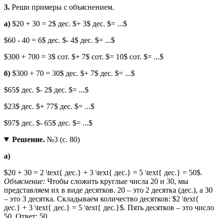
3.
Реши примеры с объяснением.
а)
$20 + 30 = 2$ дес. $+ 3$ дес. $= ...$
$60 - 40 = 6$ дес. $- 4$ дес. $= ...$
$300 + 700 = 3$ сот. $+ 7$ сот. $= 10$ сот. $= ...$
б)
$300 + 70 = 30$ дес. $+ 7$ дес. $= ...$
$65$ дес. $- 2$ дес. $= ...$
$23$ дес. $+ 77$ дес. $= ...$
$97$ дес. $- 65$ дес. $= ...$
Решение.
№3 (с. 80)
а)
$20 + 30 = 2 \text{ дес.} + 3 \text{ дес.} = 5 \text{ дес.} = 50$.
Объяснение:
Чтобы сложить круглые числа 20 и 30, мы
представляем их в виде десятков. 20 – это 2 десятка (дес.), а 30
– это 3 десятка. Складываем количество десятков: $2 \text{
дес.} + 3 \text{ дес.} = 5 \text{ дес.}$. Пять десятков – это число
50. Ответ: 50