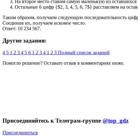
На второе место ставим самую маленькую из оставшихся циф
Остальные 6 цифр {$2, 3, 4, 5, 6, 7$} расставляем на ос
Таким образом, получаем следующую последовательность цифр: $1,
Соединив их, получаем искомое число.
Ответ: 10 234 567.
Другие задания:
4
5
1
2
3
4
5
6
1
2
3
4
1
2
3
Полный список заданий
Помогло решение? Оставьте
отзыв
в комментариях ниже.
Присоединяйтесь к Телеграм-группе
@top_gdz
Присоединиться