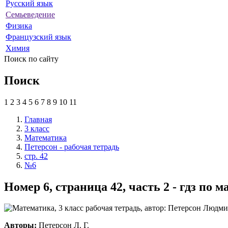
Русский язык
Семьеведение
Физика
Французский язык
Химия
Поиск по сайту
Поиск
1
2
3
4
5
6
7
8
9
10
11
Главная
3 класс
Математика
Петерсон - рабочая тетрадь
стр. 42
№6
Номер 6, страница 42, часть 2 - гдз по 
Авторы:
Петерсон Л. Г.