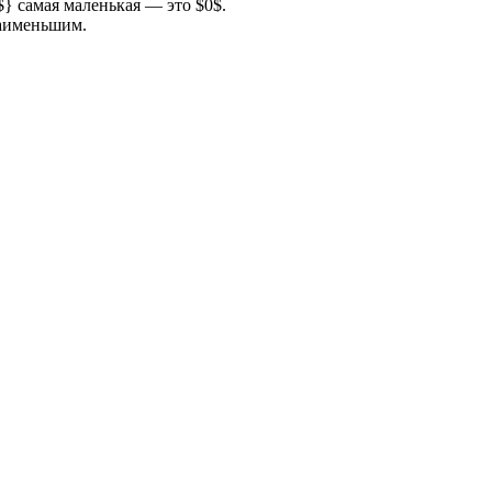
$} самая маленькая — это $0$.
наименьшим.