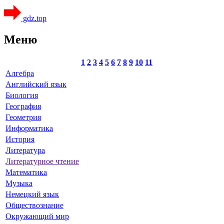
gdz.top
Меню
1
2
3
4
5
6
7
8
9
10
11
Алгебра
Английский язык
Биология
География
Геометрия
Информатика
История
Литература
Литературное чтение
Математика
Музыка
Немецкий язык
Обществознание
Окружающий мир