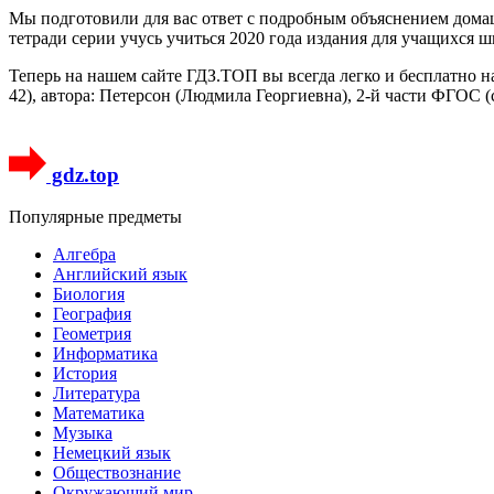
Мы подготовили для вас ответ c подробным объяснением домаш
тетради серии учусь учиться 2020 года издания для учащихся ш
Теперь на нашем сайте ГДЗ.ТОП вы всегда легко и бесплатно н
42), автора: Петерсон (Людмила Георгиевна), 2-й части ФГОС 
gdz.top
Популярные предметы
Алгебра
Английский язык
Биология
География
Геометрия
Информатика
История
Литература
Математика
Музыка
Немецкий язык
Обществознание
Окружающий мир