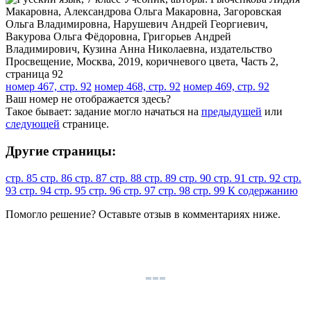
номер 467, стр. 92
номер 468, стр. 92
номер 469, стр. 92
Ваш номер не отображается здесь?
Такое бывает: задание могло начаться на
предыдущей
или
следующей
странице.
Другие страницы:
стр. 85
стр. 86
стр. 87
стр. 88
стр. 89
стр. 90
стр. 91
стр. 92
стр.
93
стр. 94
стр. 95
стр. 96
стр. 97
стр. 98
стр. 99
К содержанию
Помогло решение? Оставьте
отзыв
в комментариях ниже.