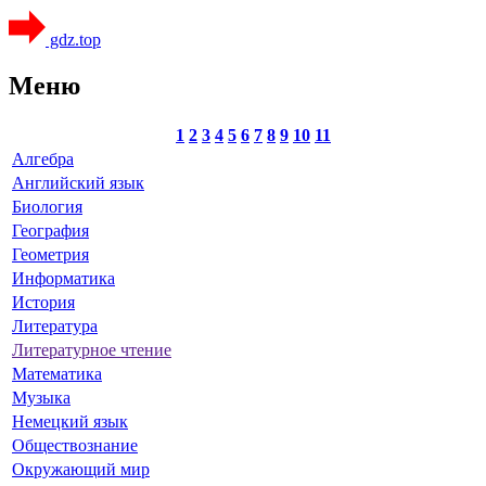
gdz.top
Меню
1
2
3
4
5
6
7
8
9
10
11
Алгебра
Английский язык
Биология
География
Геометрия
Информатика
История
Литература
Литературное чтение
Математика
Музыка
Немецкий язык
Обществознание
Окружающий мир