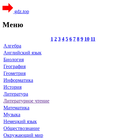
gdz.top
Меню
1
2
3
4
5
6
7
8
9
10
11
Алгебра
Английский язык
Биология
География
Геометрия
Информатика
История
Литература
Литературное чтение
Математика
Музыка
Немецкий язык
Обществознание
Окружающий мир