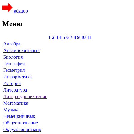
gdz.top
Меню
1
2
3
4
5
6
7
8
9
10
11
Алгебра
Английский язык
Биология
География
Геометрия
Информатика
История
Литература
Литературное чтение
Математика
Музыка
Немецкий язык
Обществознание
Окружающий мир