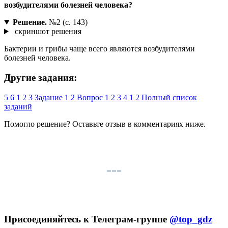
возбудителями болезней человека?
Решение.
№2 (с. 143)
скриншот решения
Бактерии и грибы чаще всего являются возбудителями
болезней человека.
Другие задания:
5
6
1
2
3
Задание
1
2
Вопрос
1
2
3
4
1
2
Полный список
заданий
Помогло решение? Оставьте
отзыв
в комментариях ниже.
Присоединяйтесь к Телеграм-группе
@top_gdz