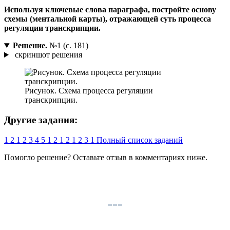
Используя ключевые слова параграфа, постройте основу
схемы (ментальной карты), отражающей суть процесса
регуляции транскрипции.
Решение.
№1 (с. 181)
скриншот решения
Рисунок. Схема процесса регуляции
транскрипции.
Другие задания:
1
2
1
2
3
4
5
1
2
1
2
1
2
3
1
Полный список заданий
Помогло решение? Оставьте
отзыв
в комментариях ниже.