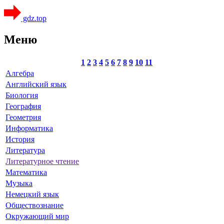
gdz.top
Меню
1
2
3
4
5
6
7
8
9
10
11
Алгебра
Английский язык
Биология
География
Геометрия
Информатика
История
Литература
Литературное чтение
Математика
Музыка
Немецкий язык
Обществознание
Окружающий мир