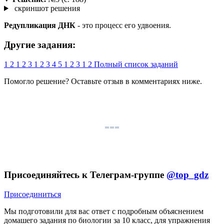
скриншот решения
Редупликация ДНК
- это процесс его удвоения.
Другие задания:
1
2
1
2
3
1
2
3
4
5
1
2
3
1
2
Полный список заданий
Помогло решение? Оставьте
отзыв
в комментариях ниже.
Присоединяйтесь к Телеграм-группе
@top_gdz
Присоединиться
Мы подготовили для вас ответ c подробным объяснением
домашего задания по биологии за 10 класс, для упражнения