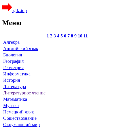
gdz.top
Меню
1
2
3
4
5
6
7
8
9
10
11
Алгебра
Английский язык
Биология
География
Геометрия
Информатика
История
Литература
Литературное чтение
Математика
Музыка
Немецкий язык
Обществознание
Окружающий мир