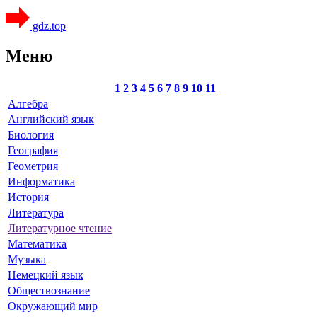
gdz.top
Меню
1
2
3
4
5
6
7
8
9
10
11
Алгебра
Английский язык
Биология
География
Геометрия
Информатика
История
Литература
Литературное чтение
Математика
Музыка
Немецкий язык
Обществознание
Окружающий мир