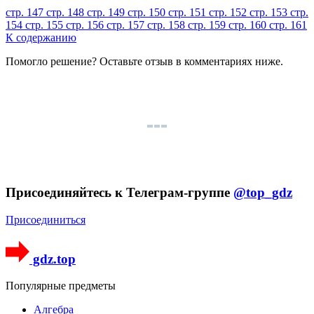
стр. 147
стр. 148
стр. 149
стр. 150
стр. 151
стр. 152
стр. 153
стр.
154
стр. 155
стр. 156
стр. 157
стр. 158
стр. 159
стр. 160
стр. 161
К содержанию
Помогло решение? Оставьте
отзыв
в комментариях ниже.
Присоединяйтесь к Телеграм-группе
@top_gdz
Присоединиться
gdz.top
Популярные предметы
Алгебра