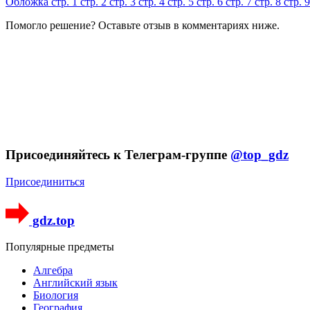
Обложка
стр. 1
стр. 2
стр. 3
стр. 4
стр. 5
стр. 6
стр. 7
стр. 8
стр. 
Помогло решение? Оставьте
отзыв
в комментариях ниже.
Присоединяйтесь к Телеграм-группе
@top_gdz
Присоединиться
gdz.top
Популярные предметы
Алгебра
Английский язык
Биология
География