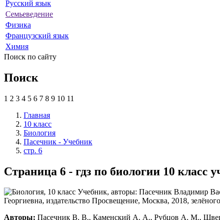
Русский язык
Семьеведение
Физика
Французский язык
Химия
Поиск по сайту
Поиск
1
2
3
4
5
6
7
8
9
10
11
Главная
10 класс
Биология
Пасечник - Учебник
стр. 6
Страница 6 - гдз по биологии 10 класс
Авторы:
Пасечник В. В., Каменский А. А., Рубцов А. М., Швецо