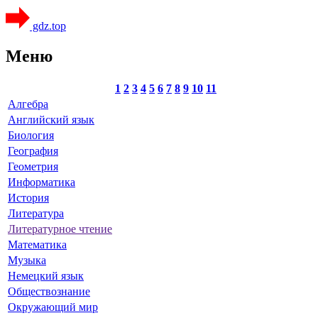
gdz.top
Меню
1
2
3
4
5
6
7
8
9
10
11
Алгебра
Английский язык
Биология
География
Геометрия
Информатика
История
Литература
Литературное чтение
Математика
Музыка
Немецкий язык
Обществознание
Окружающий мир