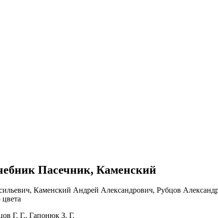
 учебник Пасечник, Каменский
в Г. Г., Гапонюк З. Г.