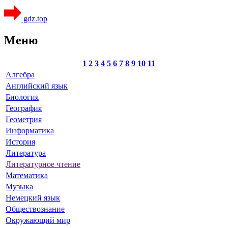
gdz.top
Меню
1
2
3
4
5
6
7
8
9
10
11
Алгебра
Английский язык
Биология
География
Геометрия
Информатика
История
Литература
Литературное чтение
Математика
Музыка
Немецкий язык
Обществознание
Окружающий мир