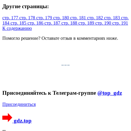
Другие страницы:
стр. 177
стр. 178
стр. 179
стр. 180
стр. 181
стр. 182
стр. 183
стр.
184
стр. 185
стр. 186
стр. 187
стр. 188
стр. 189
стр. 190
стр. 191
К содержанию
Помогло решение? Оставьте
отзыв
в комментариях ниже.
Присоединяйтесь к Телеграм-группе
@top_gdz
Присоединиться
gdz.top