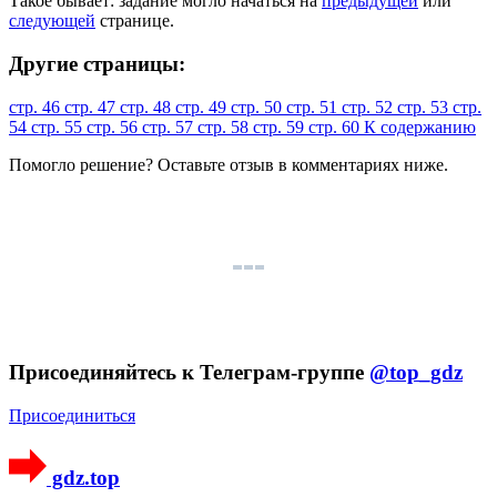
Такое бывает: задание могло начаться на
предыдущей
или
следующей
странице.
Другие страницы:
стр. 46
стр. 47
стр. 48
стр. 49
стр. 50
стр. 51
стр. 52
стр. 53
стр.
54
стр. 55
стр. 56
стр. 57
стр. 58
стр. 59
стр. 60
К содержанию
Помогло решение? Оставьте
отзыв
в комментариях ниже.
Присоединяйтесь к Телеграм-группе
@top_gdz
Присоединиться
gdz.top