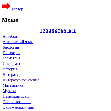
gdz.top
Меню
1
2
3
4
5
6
7
8
9
10
11
Алгебра
Английский язык
Биология
География
Геометрия
Информатика
История
Литература
Литературное чтение
Математика
Музыка
Немецкий язык
Обществознание
Окружающий мир