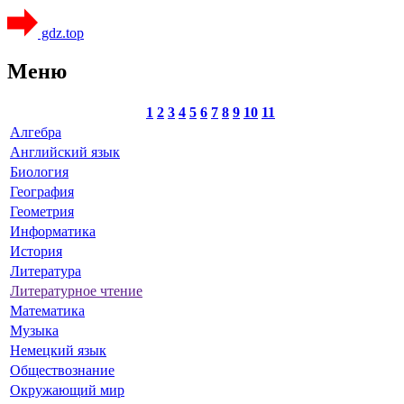
gdz.top
Меню
1
2
3
4
5
6
7
8
9
10
11
Алгебра
Английский язык
Биология
География
Геометрия
Информатика
История
Литература
Литературное чтение
Математика
Музыка
Немецкий язык
Обществознание
Окружающий мир