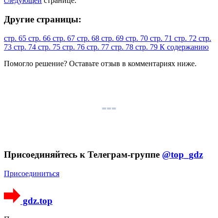
следующей
странице.
Другие страницы:
стр. 65
стр. 66
стр. 67
стр. 68
стр. 69
стр. 70
стр. 71
стр. 72
стр.
73
стр. 74
стр. 75
стр. 76
стр. 77
стр. 78
стр. 79
К содержанию
Помогло решение? Оставьте
отзыв
в комментариях ниже.
Присоединяйтесь к Телеграм-группе
@top_gdz
Присоединиться
gdz.top