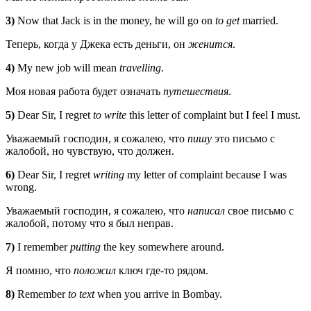
3)
Now that Jack is in the money, he will go on
to get
married.
Теперь, когда у Джека есть деньги, он
женится
.
4)
My new job will mean
travelling
.
Моя новая работа будет означать
путешествия
.
5)
Dear Sir, I regret
to write
this letter of complaint but I feel I must.
Уважаемый господин, я сожалею, что
пишу
это письмо с
жалобой, но чувствую, что должен.
6)
Dear Sir, I regret
writing
my letter of complaint because I was
wrong.
Уважаемый господин, я сожалею, что
написал
свое письмо с
жалобой, потому что я был неправ.
7)
I remember
putting
the key somewhere around.
Я помню, что
положил
ключ где-то рядом.
8)
Remember
to text
when you arrive in Bombay.