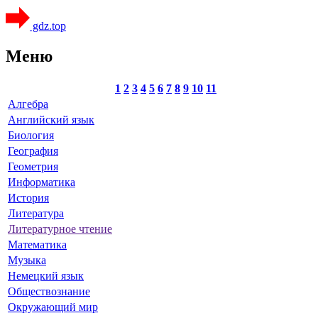
gdz.top
Меню
1
2
3
4
5
6
7
8
9
10
11
Алгебра
Английский язык
Биология
География
Геометрия
Информатика
История
Литература
Литературное чтение
Математика
Музыка
Немецкий язык
Обществознание
Окружающий мир