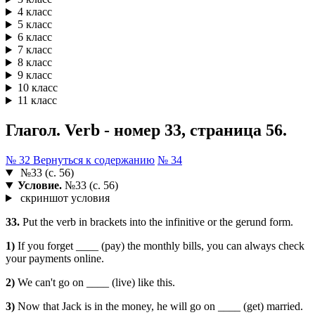
4 класс
5 класс
6 класс
7 класс
8 класс
9 класс
10 класс
11 класс
Глагол. Verb - номер 33, страница 56.
№ 32
Вернуться к содержанию
№ 34
№33 (с. 56)
Условие.
№33 (с. 56)
скриншот условия
33.
Put the verb in brackets into the infinitive or the gerund form.
1)
If you forget ____ (pay) the monthly bills, you can always check
your payments online.
2)
We can't go on ____ (live) like this.
3)
Now that Jack is in the money, he will go on ____ (get) married.