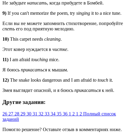
Не забудьте
написать
, когда прибудете в Бомбей.
9)
If you can't memorize the poem, try
singing
it to a nice tune.
Если вы не можете запомнить стихотворение, попробуйте
спеть
его под приятную мелодию.
10)
This carpet needs
cleaning
.
Этот ковер нуждается в
чистке
.
11)
I am afraid
touching
mice.
Я боюсь
прикасаться
к мышам.
12)
The snake looks dangerous and I am afraid
to touch
it.
Змея выглядит опасной, и я боюсь
прикасаться
к ней.
Другие задания:
26
27
28
29
30
31
32
33
34
35
36
1
2
1
2
Полный список
заданий
Помогло решение? Оставьте
отзыв
в комментариях ниже.