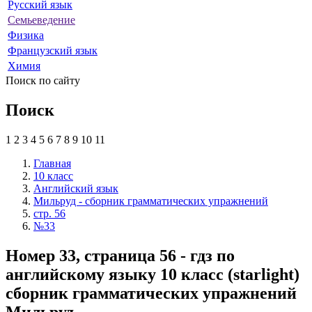
Русский язык
Семьеведение
Физика
Французский язык
Химия
Поиск по сайту
Поиск
1
2
3
4
5
6
7
8
9
10
11
Главная
10 класс
Английский язык
Мильруд - сборник грамматических упражнений
стр. 56
№33
Номер 33, страница 56 - гдз по
английскому языку 10 класс (starlight)
сборник грамматических упражнений
Мильруд