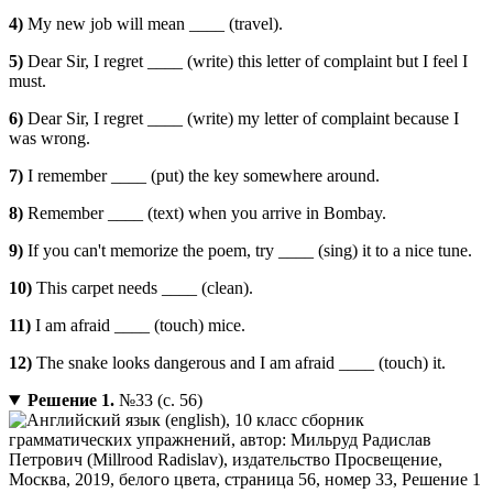
4)
My new job will mean ____ (travel).
5)
Dear Sir, I regret ____ (write) this letter of complaint but I feel I
must.
6)
Dear Sir, I regret ____ (write) my letter of complaint because I
was wrong.
7)
I remember ____ (put) the key somewhere around.
8)
Remember ____ (text) when you arrive in Bombay.
9)
If you can't memorize the poem, try ____ (sing) it to a nice tune.
10)
This carpet needs ____ (clean).
11)
I am afraid ____ (touch) mice.
12)
The snake looks dangerous and I am afraid ____ (touch) it.
Решение 1.
№33 (с. 56)