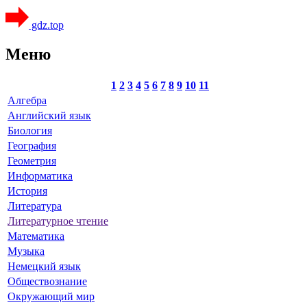
gdz.top
Меню
1
2
3
4
5
6
7
8
9
10
11
Алгебра
Английский язык
Биология
География
Геометрия
Информатика
История
Литература
Литературное чтение
Математика
Музыка
Немецкий язык
Обществознание
Окружающий мир