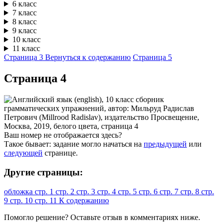
6 класс
7 класс
8 класс
9 класс
10 класс
11 класс
Страница 3
Вернуться к содержанию
Страница 5
Cтраница 4
Ваш номер не отображается здесь?
Такое бывает: задание могло начаться на
предыдущей
или
следующей
странице.
Другие страницы:
обложка
стр. 1
стр. 2
стр. 3
стр. 4
стр. 5
стр. 6
стр. 7
стр. 8
стр.
9
стр. 10
стр. 11
К содержанию
Помогло решение? Оставьте
отзыв
в комментариях ниже.