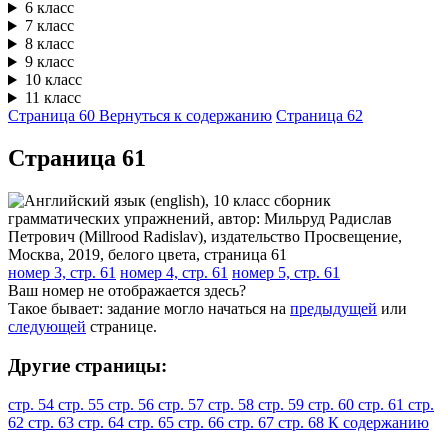
6 класс
7 класс
8 класс
9 класс
10 класс
11 класс
Страница 60
Вернуться к содержанию
Страница 62
Cтраница 61
номер 3, стр. 61
номер 4, стр. 61
номер 5, стр. 61
Ваш номер не отображается здесь?
Такое бывает: задание могло начаться на
предыдущей
или
следующей
странице.
Другие страницы:
стр. 54
стр. 55
стр. 56
стр. 57
стр. 58
стр. 59
стр. 60
стр. 61
стр.
62
стр. 63
стр. 64
стр. 65
стр. 66
стр. 67
стр. 68
К содержанию