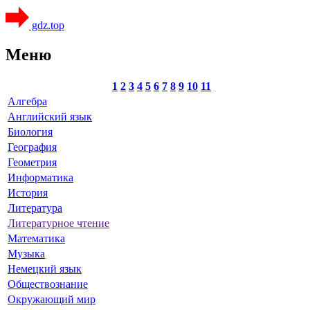
gdz.top
Меню
1
2
3
4
5
6
7
8
9
10
11
Алгебра
Английский язык
Биология
География
Геометрия
Информатика
История
Литература
Литературное чтение
Математика
Музыка
Немецкий язык
Обществознание
Окружающий мир