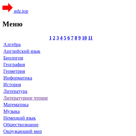
gdz.top
Меню
1
2
3
4
5
6
7
8
9
10
11
Алгебра
Английский язык
Биология
География
Геометрия
Информатика
История
Литература
Литературное чтение
Математика
Музыка
Немецкий язык
Обществознание
Окружающий мир