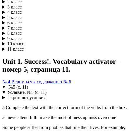
2 класс
3 класс
4 класс
5 класс
6 класс
7 класс
8 класс
9 класс
10 класс
11 класс
Unit 1. Success!. Vocabulary activator -
номер 5, страница 11.
№ 4
Вернуться к содержанию
№ 6
№5 (с. 11)
Условие.
№5 (с. 11)
скриншот условия
5
Complete the text with the correct form of the verbs from the box.
achieve attend fulfil make the most of mess up miss overcome
Some people suffer from phobias that rule their lives. For example,