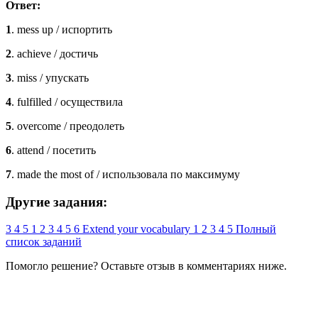
Ответ:
1
. mess up / испортить
2
. achieve / достичь
3
. miss / упускать
4
. fulfilled / осуществила
5
. overcome / преодолеть
6
. attend / посетить
7
. made the most of / использовала по максимуму
Другие задания:
3
4
5
1
2
3
4
5
6
Extend your vocabulary
1
2
3
4
5
Полный
список заданий
Помогло решение? Оставьте
отзыв
в комментариях ниже.