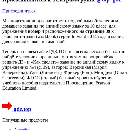
Присоединиться
Мы подготовили для вас ответ c подробным объяснением
домашего задания по английскому языку за 10 класс, для
упражнения
номер 4
расположенного на
странице 39
к
рабочей тетради (workbook) серии forward 2014 года издания
для учащихся школ и гимназий.
Теперь на нашем сайте ГДЗ.ТОП вы всегда легко и бесплатно
найдёте условие с правильным ответом на вопрос «Как
решить ДЗ» и «Как сделать» задание по английскому языку к
упражнению №4 (с. 39), авторов: Вербицкая (Мария
Валерьевна), Уайт (Линдсей ), Фрикер (Род ), Миндрул (Ольга
Сергеевна), ФГОС (старый) базовый уровень обучения
учебного пособия издательства Просвещение, Pearson
Education Limited.
gdz.top
Популярные предметы
Алгебра