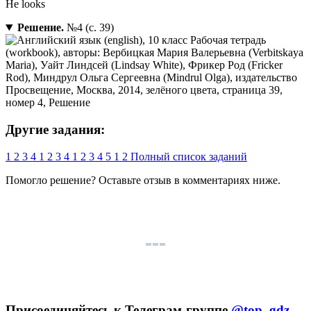
He looks
Решение.
№4 (с. 39)
Другие задания:
1
2
3
4
1
2
3
4
1
2
3
4
5
1
2
Полный список заданий
Помогло решение? Оставьте
отзыв
в комментариях ниже.
Присоединяйтесь к Телеграм-группе
@top_gdz