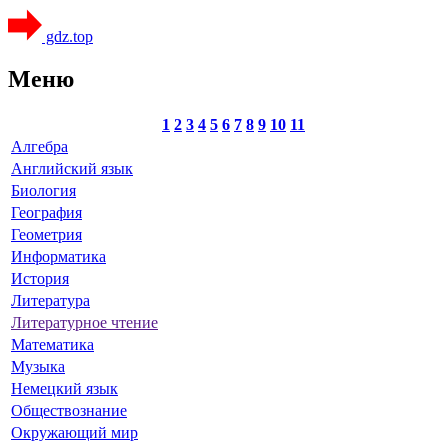
gdz.top
Меню
1
2
3
4
5
6
7
8
9
10
11
Алгебра
Английский язык
Биология
География
Геометрия
Информатика
История
Литература
Литературное чтение
Математика
Музыка
Немецкий язык
Обществознание
Окружающий мир