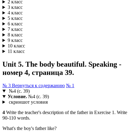
2 класс
3 класс
4 класс
5 класс
6 класс
7 класс
8 класс
9 класс
10 класс
11 класс
Unit 5. The body beautiful. Speaking -
номер 4, страница 39.
№ 3
Вернуться к содержанию
№ 1
№4 (с. 39)
Условие.
№4 (с. 39)
скриншот условия
4
Write the teacher's description of the father in Exercise 1. Write
90-110 words.
What's the boy's father like?