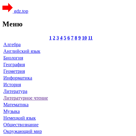
gdz.top
Меню
1
2
3
4
5
6
7
8
9
10
11
Алгебра
Английский язык
Биология
География
Геометрия
Информатика
История
Литература
Литературное чтение
Математика
Музыка
Немецкий язык
Обществознание
Окружающий мир