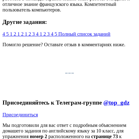
отличное знание французского языка. Компетентный
пользователь компьютеров.
Другие задания:
4
5
1
2
1
2
1
2
3
4
1
2
3
4
5
Полный список заданий
Помогло решение? Оставьте
отзыв
в комментариях ниже.
Присоединяйтесь к Телеграм-группе
@top_gdz
Присоединиться
Мы подготовили для вас ответ c подробным объяснением
домашего задания по английскому языку за 10 класс, для
упражнения
номер 2
расположенного на
странице 73
к