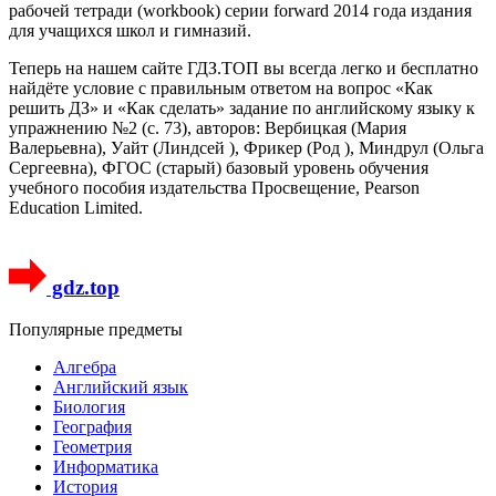
рабочей тетради (workbook) серии forward 2014 года издания
для учащихся школ и гимназий.
Теперь на нашем сайте ГДЗ.ТОП вы всегда легко и бесплатно
найдёте условие с правильным ответом на вопрос «Как
решить ДЗ» и «Как сделать» задание по английскому языку к
упражнению №2 (с. 73), авторов: Вербицкая (Мария
Валерьевна), Уайт (Линдсей ), Фрикер (Род ), Миндрул (Ольга
Сергеевна), ФГОС (старый) базовый уровень обучения
учебного пособия издательства Просвещение, Pearson
Education Limited.
gdz.top
Популярные предметы
Алгебра
Английский язык
Биология
География
Геометрия
Информатика
История