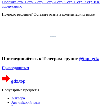
Обложка
стр. 1
стр. 2
стр. 3
стр. 4
стр. 5
стр. 6
стр. 7
стр. 8
К
содержанию
Помогло решение? Оставьте
отзыв
в комментариях ниже.
Присоединяйтесь к Телеграм-группе
@top_gdz
Присоединиться
gdz.top
Популярные предметы
Алгебра
Английский язык