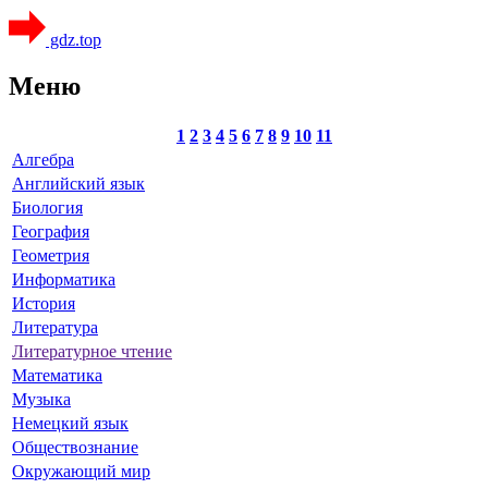
gdz.top
Меню
1
2
3
4
5
6
7
8
9
10
11
Алгебра
Английский язык
Биология
География
Геометрия
Информатика
История
Литература
Литературное чтение
Математика
Музыка
Немецкий язык
Обществознание
Окружающий мир