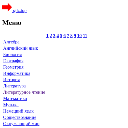
gdz.top
Меню
1
2
3
4
5
6
7
8
9
10
11
Алгебра
Английский язык
Биология
География
Геометрия
Информатика
История
Литература
Литературное чтение
Математика
Музыка
Немецкий язык
Обществознание
Окружающий мир