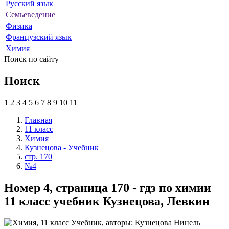
Русский язык
Семьеведение
Физика
Французский язык
Химия
Поиск по сайту
Поиск
1
2
3
4
5
6
7
8
9
10
11
Главная
11 класс
Химия
Кузнецова - Учебник
стр. 170
№4
Номер 4, страница 170 - гдз по химии
11 класс учебник Кузнецова, Левкин