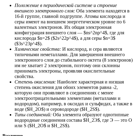
Положение в периодической системе и строение
внешнего электронного слоя:
Оба элемента находятся в
16-й группе, главной подгруппе. Атомы кислорода и
серы имеют на внешнем энергетическом уровне по 6
валентных электронов. Их общая электронная
конфигурация внешнего слоя — $ns^2np^4$, где для
кислорода $n=2$ ($2s^22p^4$), а для серы $n=3$
($3s^23p^4$).
Химические свойства:
И кислород, и сера являются
типичными неметаллами. Для завершения внешнего
электронного слоя до стабильного октета (8 электронов)
им не хватает 2 электронов, поэтому они склонны
принимать электроны, проявляя окислительные
свойства.
Степень окисления:
Наиболее характерная и низшая
степень окисления для обоих элементов равна -2,
которую они проявляют в соединениях с менее
электроотрицательными элементами (металлами и
водородом), например, в оксидах и сульфидах, а также в
воде ($H_2O$) и сероводороде ($H_2S$).
Типы соединений:
Оба элемента образуют однотипные
водородные соединения состава $H_2Э$, где Э — это O
или S ($H_2O$ и $H_2S$).
Различие