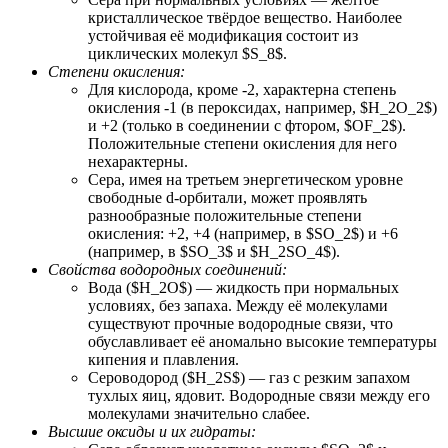
кристаллическое твёрдое вещество. Наиболее
устойчивая её модификация состоит из
циклических молекул $S_8$.
Степени окисления:
Для кислорода, кроме -2, характерна степень
окисления -1 (в пероксидах, например, $H_2O_2$)
и +2 (только в соединении с фтором, $OF_2$).
Положительные степени окисления для него
нехарактерны.
Сера, имея на третьем энергетическом уровне
свободные d-орбитали, может проявлять
разнообразные положительные степени
окисления: +2, +4 (например, в $SO_2$) и +6
(например, в $SO_3$ и $H_2SO_4$).
Свойства водородных соединений:
Вода ($H_2O$) — жидкость при нормальных
условиях, без запаха. Между её молекулами
существуют прочные водородные связи, что
обуславливает её аномально высокие температуры
кипения и плавления.
Сероводород ($H_2S$) — газ с резким запахом
тухлых яиц, ядовит. Водородные связи между его
молекулами значительно слабее.
Высшие оксиды и их гидраты: