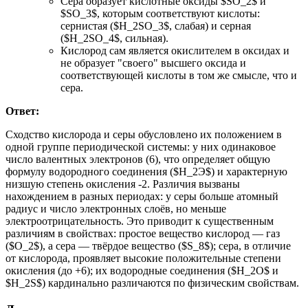
Сера образует кислотные оксиды $SO_2$ и
$SO_3$, которым соответствуют кислоты:
сернистая ($H_2SO_3$, слабая) и серная
($H_2SO_4$, сильная).
Кислород сам является окислителем в оксидах и
не образует "своего" высшего оксида и
соответствующей кислоты в том же смысле, что и
сера.
Ответ:
Сходство кислорода и серы обусловлено их положением в
одной группе периодической системы: у них одинаковое
число валентных электронов (6), что определяет общую
формулу водородного соединения ($H_2Э$) и характерную
низшую степень окисления -2. Различия вызваны
нахождением в разных периодах: у серы больше атомный
радиус и число электронных слоёв, но меньше
электроотрицательность. Это приводит к существенным
различиям в свойствах: простое вещество кислород — газ
($O_2$), а сера — твёрдое вещество ($S_8$); сера, в отличие
от кислорода, проявляет высокие положительные степени
окисления (до +6); их водородные соединения ($H_2O$ и
$H_2S$) кардинально различаются по физическим свойствам.