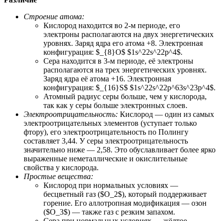
Строение атома:
Кислород находится во 2-м периоде, его
электроны располагаются на двух энергетических
уровнях. Заряд ядра его атома +8. Электронная
конфигурация: $_{8}O$ $1s^22s^22p^4$.
Сера находится в 3-м периоде, её электроны
располагаются на трех энергетических уровнях.
Заряд ядра её атома +16. Электронная
конфигурация: $_{16}S$ $1s^22s^22p^63s^23p^4$.
Атомный радиус серы больше, чем у кислорода,
так как у серы больше электронных слоев.
Электроотрицательность:
Кислород — один из самых
электроотрицательных элементов (уступает только
фтору), его электроотрицательность по Полингу
составляет 3,44. У серы электроотрицательность
значительно ниже — 2,58. Это обуславливает более ярко
выраженные неметаллические и окислительные
свойства у кислорода.
Простые вещества:
Кислород при нормальных условиях —
бесцветный газ ($O_2$), который поддерживает
горение. Его аллотропная модификация — озон
($O_3$) — также газ с резким запахом.
Сера при нормальных условиях — жёлтое