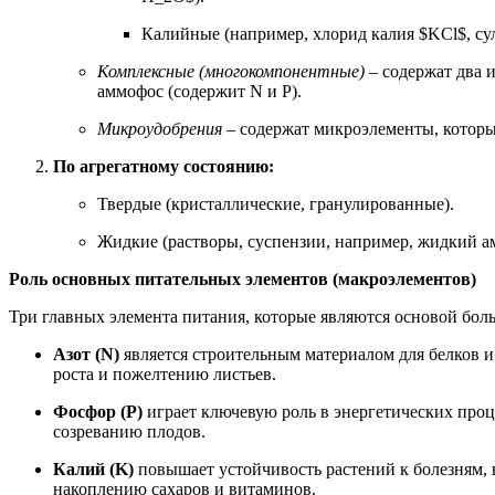
Калийные (например, хлорид калия $KCl$, су
Комплексные (многокомпонентные)
– содержат два 
аммофос (содержит N и P).
Микроудобрения
– содержат микроэлементы, которые
По агрегатному состоянию:
Твердые (кристаллические, гранулированные).
Жидкие (растворы, суспензии, например, жидкий а
Роль основных питательных элементов (макроэлементов)
Три главных элемента питания, которые являются основой больш
Азот (N)
является строительным материалом для белков и 
роста и пожелтению листьев.
Фосфор (P)
играет ключевую роль в энергетических проц
созреванию плодов.
Калий (K)
повышает устойчивость растений к болезням, 
накоплению сахаров и витаминов.