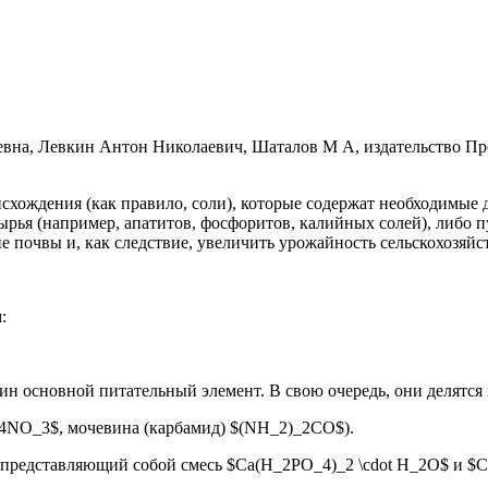
хождения (как правило, соли), которые содержат необходимые д
рья (например, апатитов, фосфоритов, калийных солей), либо 
 почвы и, как следствие, увеличить урожайность сельскохозяйс
:
ин основной питательный элемент. В свою очередь, они делятся 
4NO_3$, мочевина (карбамид) $(NH_2)_2CO$).
 представляющий собой смесь $Ca(H_2PO_4)_2 \cdot H_2O$ и $C