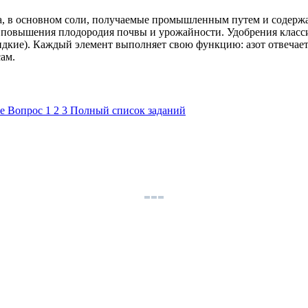
а, в основном соли, получаемые промышленным путем и содерж
я повышения плодородия почвы и урожайности. Удобрения класс
дкие). Каждый элемент выполняет свою функцию: азот отвечает з
сам.
ие
Вопрос
1
2
3
Полный список заданий