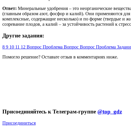
Ответ:
Минеральные удобрения – это неорганические веществ
(главным образом азот, фосфор и калий). Они применяются дл
комплексные, содержащие несколько) и по форме (твердые и жи
созревание плодов, а калий – за устойчивость растений к стрес
Другие задания:
8
9
10
11
12
Вопрос
Проблема
Вопрос
Вопрос
Проблема
Задан
Помогло решение? Оставьте
отзыв
в комментариях ниже.
Присоединяйтесь к Телеграм-группе
@top_gdz
Присоединиться