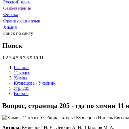
Русский язык
Семьеведение
Физика
Французский язык
Химия
Поиск по сайту
Поиск
1
2
3
4
5
6
7
8
9
10
11
Главная
11 класс
Химия
Кузнецова - Учебник
стр. 205
Вопрос
Вопрос, страница 205 - гдз по химии 11
Авторы:
Кузнецова Н. Е., Левкин А. Н., Шаталов М. А.