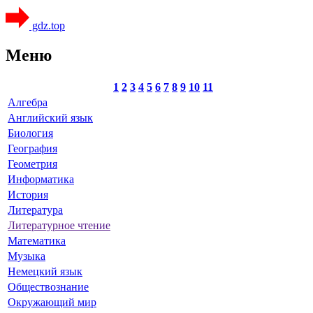
gdz.top
Меню
1
2
3
4
5
6
7
8
9
10
11
Алгебра
Английский язык
Биология
География
Геометрия
Информатика
История
Литература
Литературное чтение
Математика
Музыка
Немецкий язык
Обществознание
Окружающий мир