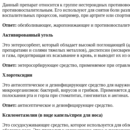
Данный препарат относится к группе нестероидных противов
противовоспалительным. Его используют для снятия боли разли
воспалительных процессов, например, при артрите или спорти
Ответ:
обезболивающее, жаропонижающее и противовоспалите
Активированный уголь
Это энтеросорбент, который обладает высокой поглощающей (
препаратами и солями тяжелых металлов), диспепсии (несварен
и газы, предотвращая их всасывание в кровь, и выводит их из 
Ответ:
энтеросорбирующее средство, применяемое при отравле
Хлоргексидин
Это антисептическое и дезинфицирующее средство для наружно
микроорганизмов: бактерий, вирусов и грибков. Применяется 
полоскания рта и горла при стоматитах, гингивитах и ангинах.
Ответ:
антисептическое и дезинфицирующее средство.
Ксилометазолин (в виде капель/спрея для носа)
Это сосудосуживающее средство, которое используется для об