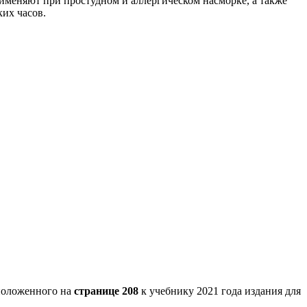
рименяют при простудном и аллергическом насморке, а также
ких часов.
оложенного на
странице 208
к учебнику 2021 года издания для