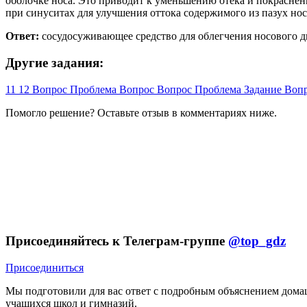
оболочке носа. Это приводит к уменьшению отека и покраснени
при синуситах для улучшения оттока содержимого из пазух нос
Ответ:
сосудосуживающее средство для облегчения носового д
Другие задания:
11
12
Вопрос
Проблема
Вопрос
Вопрос
Проблема
Задание
Воп
Помогло решение? Оставьте
отзыв
в комментариях ниже.
Присоединяйтесь к Телеграм-группе
@top_gdz
Присоединиться
Мы подготовили для вас ответ c подробным объяснением домаш
учащихся школ и гимназий.