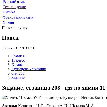
Русский язык
Семьеведение
Физика
Французский язык
Химия
Поиск по сайту
Поиск
1
2
3
4
5
6
7
8
9
10
11
Главная
11 класс
Химия
Кузнецова - Учебник
стр. 208
Задание
Задание, страница 208 - гдз по химии 1
Авторы:
Кузнецова Н. Е., Левкин А. Н., Шаталов М. А.