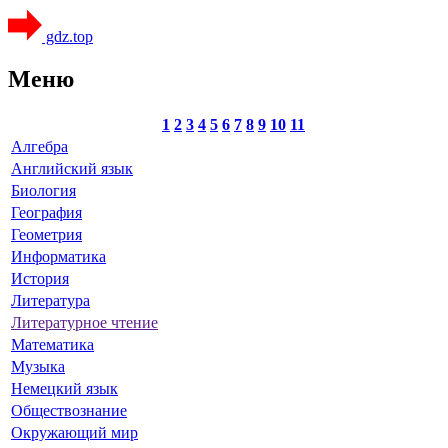
gdz.top
Меню
1
2
3
4
5
6
7
8
9
10
11
Алгебра
Английский язык
Биология
География
Геометрия
Информатика
История
Литература
Литературное чтение
Математика
Музыка
Немецкий язык
Обществознание
Окружающий мир