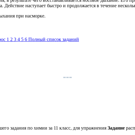
я, в результате чего восстанавливается носовое дыхание. Его п
а. Действие наступает быстро и продолжается в течение несколь
ыхания при насморке.
рос
1
2
3
4
5
6
Полный список заданий
его задания по химии за 11 класс, для упражнения
Задание
расп