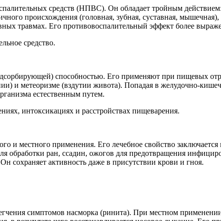
оспалительных средств (НПВС). Он обладает тройным действи
чного происхождения (головная, зубная, суставная, мышечная),
вных травмах. Его противовоспалительный эффект более выражен
льное средство.
адсорбирующей) способностью. Его применяют при пищевых отр
ии) и метеоризме (вздутии живота). Попадая в желудочно-кишеч
организма естественным путем.
ниях, интоксикациях и расстройствах пищеварения.
го и местного применения. Его лечебное свойство заключается
для обработки ран, ссадин, ожогов для предотвращения инфицир
 Он сохраняет активность даже в присутствии крови и гноя.
легчения симптомов насморка (ринита). При местном применени