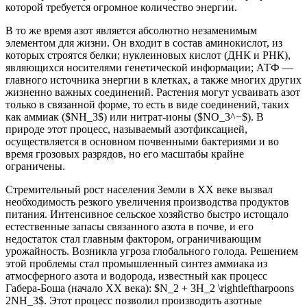
которой требуется огромное количество энергии.
В то же время азот является абсолютно незаменимым
элементом для жизни. Он входит в состав аминокислот, из
которых строятся белки; нуклеиновых кислот (ДНК и РНК),
являющихся носителями генетической информации; АТФ —
главного источника энергии в клетках, а также многих других
жизненно важных соединений. Растения могут усваивать азот
только в связанной форме, то есть в виде соединений, таких
как аммиак ($NH_3$) или нитрат-ионы ($NO_3^−$). В
природе этот процесс, называемый азотфиксацией,
осуществляется в основном почвенными бактериями и во
время грозовых разрядов, но его масштабы крайне
ограничены.
Стремительный рост населения Земли в XX веке вызвал
необходимость резкого увеличения производства продуктов
питания. Интенсивное сельское хозяйство быстро истощало
естественные запасы связанного азота в почве, и его
недостаток стал главным фактором, ограничивающим
урожайность. Возникла угроза глобального голода. Решением
этой проблемы стал промышленный синтез аммиака из
атмосферного азота и водорода, известный как процесс
Габера-Боша (начало XX века): $N_2 + 3H_2 \rightleftharpoons
2NH_3$. Этот процесс позволил производить азотные