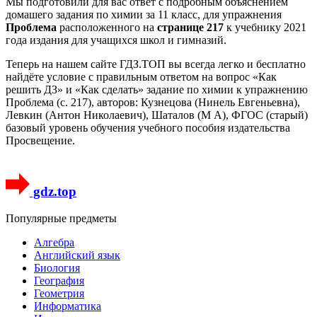
Мы подготовили для вас ответ c подробным объяснением
домашего задания по химии за 11 класс, для упражнения
Проблема
расположенного на
странице 217
к учебнику 2021
года издания для учащихся школ и гимназий.
Теперь на нашем сайте ГДЗ.ТОП вы всегда легко и бесплатно
найдёте условие с правильным ответом на вопрос «Как
решить ДЗ» и «Как сделать» задание по химии к упражнению
Проблема (с. 217), авторов: Кузнецова (Нинель Евгеньевна),
Левкин (Антон Николаевич), Шаталов (М А), ФГОС (старый)
базовый уровень обучения учебного пособия издательства
Просвещение.
gdz.top
Популярные предметы
Алгебра
Английский язык
Биология
География
Геометрия
Информатика