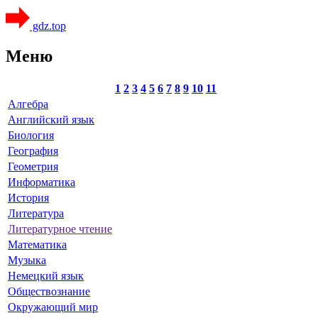
gdz.top
Меню
1
2
3
4
5
6
7
8
9
10
11
Алгебра
Английский язык
Биология
География
Геометрия
Информатика
История
Литература
Литературное чтение
Математика
Музыка
Немецкий язык
Обществознание
Окружающий мир