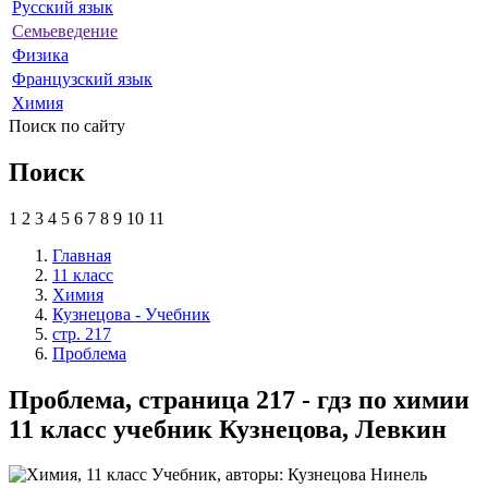
Русский язык
Семьеведение
Физика
Французский язык
Химия
Поиск по сайту
Поиск
1
2
3
4
5
6
7
8
9
10
11
Главная
11 класс
Химия
Кузнецова - Учебник
стр. 217
Проблема
Проблема, страница 217 - гдз по химии
11 класс учебник Кузнецова, Левкин