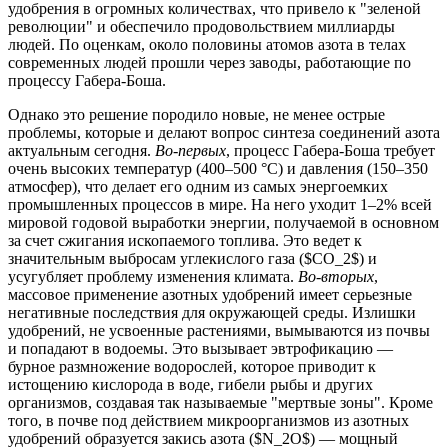
удобрения в огромных количествах, что привело к "зеленой
революции" и обеспечило продовольствием миллиарды
людей. По оценкам, около половины атомов азота в телах
современных людей прошли через заводы, работающие по
процессу Габера-Боша.
Однако это решение породило новые, не менее острые
проблемы, которые и делают вопрос синтеза соединений азота
актуальным сегодня.
Во-первых
, процесс Габера-Боша требует
очень высоких температур (400–500 °C) и давления (150–350
атмосфер), что делает его одним из самых энергоемких
промышленных процессов в мире. На него уходит 1–2% всей
мировой годовой выработки энергии, получаемой в основном
за счет сжигания ископаемого топлива. Это ведет к
значительным выбросам углекислого газа ($CO_2$) и
усугубляет проблему изменения климата.
Во-вторых
,
массовое применение азотных удобрений имеет серьезные
негативные последствия для окружающей среды. Излишки
удобрений, не усвоенные растениями, вымываются из почвы
и попадают в водоемы. Это вызывает эвтрофикацию —
бурное размножение водорослей, которое приводит к
истощению кислорода в воде, гибели рыбы и других
организмов, создавая так называемые "мертвые зоны". Кроме
того, в почве под действием микроорганизмов из азотных
удобрений образуется закись азота ($N_2O$) — мощный