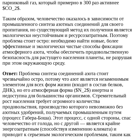
парниковый газ, который примерно в 300 раз активнее
$CO_2$.
Таким образом, человечество оказалось в зависимости от
промышленного синтеза азотных соединений для своего
пропитания, но существующий метод их получения является
экологически неустойчивым и ресурсозатратным. Поэтому
проблема стоит остро: необходимо найти новые, более
эффективные и экологически чистые способы фиксации
атмосферного азота, чтобы обеспечить продовольственную
безопасность для растущего населения планеты, не разрушая
при этом окружающую среду.
Ответ:
Проблема синтеза соединений азота стоит
чрезвычайно остро, потому что азот является незаменимым
элементом для всех форм жизни (входит в состав белков,
ДНК), но его атмосферная форма ($N_2$) инертна и
недоступна для большинства организмов. Стремительный
рост населения требует огромного количества
продовольствия, производство которого невозможно без
азотных удобрений, получаемых промышленным путем
(процесс Габера-Боша). Этот процесс, с одной стороны, спас
человечество от голода, но с другой — является крайне
энергозатратным (способствуя изменению климата) и
приводит к серьезным экологическим проблемам, таким как