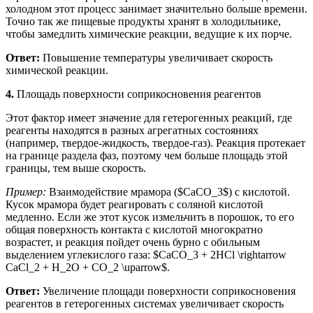
холодном этот процесс занимает значительно больше времени.
Точно так же пищевые продукты хранят в холодильнике,
чтобы замедлить химические реакции, ведущие к их порче.
Ответ:
Повышение температуры увеличивает скорость
химической реакции.
4.
Площадь поверхности соприкосновения реагентов
Этот фактор имеет значение для гетерогенных реакций, где
реагенты находятся в разных агрегатных состояниях
(например, твердое-жидкость, твердое-газ). Реакция протекает
на границе раздела фаз, поэтому чем больше площадь этой
границы, тем выше скорость.
Пример:
Взаимодействие мрамора ($CaCO_3$) с кислотой.
Кусок мрамора будет реагировать с соляной кислотой
медленно. Если же этот кусок измельчить в порошок, то его
общая поверхность контакта с кислотой многократно
возрастет, и реакция пойдет очень бурно с обильным
выделением углекислого газа: $CaCO_3 + 2HCl \rightarrow
CaCl_2 + H_2O + CO_2 \uparrow$.
Ответ:
Увеличение площади поверхности соприкосновения
реагентов в гетерогенных системах увеличивает скорость