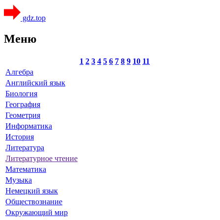
gdz.top
Меню
1
2
3
4
5
6
7
8
9
10
11
Алгебра
Английский язык
Биология
География
Геометрия
Информатика
История
Литература
Литературное чтение
Математика
Музыка
Немецкий язык
Обществознание
Окружающий мир