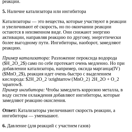
реакции.
5.
Наличие катализатора или ингибитора
Катализаторы — это вещества, которые участвуют в реакции
и увеличивают её скорость, но по окончании реакции
остаются в неизменном виде. Они снижают энергию
активации, направляя реакцию по другому, энергетически
более выгодному пути. Ингибиторы, наоборот, замедляют
реакцию.
Пример катализатора:
Разложение пероксида водорода
($H_2O_2$) само по себе протекает очень медленно. Но при
добавлении катализатора, например, оксида марганца(IV)
($MnO_2$), реакция идет очень быстро с выделением
кислорода: $2H_2O_2 \xrightarrow{MnO_2} 2H_2O + O_2
\uparrow$.
Пример ингибитора:
Чтобы замедлить коррозию металла, в
воду систем охлаждения добавляют ингибиторы, которые
замедляют реакцию окисления.
Ответ:
Катализаторы увеличивают скорость реакции, а
ингибиторы — уменьшают.
6.
Давление (для реакций с участием газов)