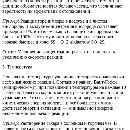
увеличению скорости реакции. Это объясняется тем, что в
единице объема становится больше частиц, что увеличивает
вероятность их эффективных столкновений.
Пример:
Реакция горения серы в воздухе и в чистом
кислороде. В воздухе концентрация кислорода составляет
примерно 21%, в то время как в баллоне с кислородом она
близка к 100%. Поэтому в чистом кислороде сера горит
гораздо быстрее и ярче: $S + O_2 \rightarrow SO_2$.
Ответ:
Увеличение концентрации реагентов приводит к
увеличению скорости реакции.
3.
Температура
Повышение температуры увеличивает скорость практически
всех химических реакций. Согласно правилу Вант-Гоффа
(эмпирическому), при повышении температуры на каждые 10
градусов Цельсия скорость многих реакций удваивается или
утраивается. Это связано с тем, что при нагревании растет
кинетическая энергия молекул, и все большее их число
достигает энергии активации — минимальной энергии,
необходимой для начала реакции.
Пример:
Растворение сахара в холодном и горячем чае. В
горячем чае сахар растворяется почти мгновенно, тогда как в