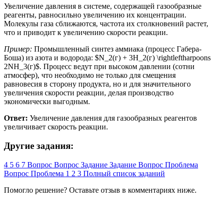
Увеличение давления в системе, содержащей газообразные
реагенты, равносильно увеличению их концентрации.
Молекулы газа сближаются, частота их столкновений растет,
что и приводит к увеличению скорости реакции.
Пример:
Промышленный синтез аммиака (процесс Габера-
Боша) из азота и водорода: $N_2(г) + 3H_2(г) \rightleftharpoons
2NH_3(г)$. Процесс ведут при высоком давлении (сотни
атмосфер), что необходимо не только для смещения
равновесия в сторону продукта, но и для значительного
увеличения скорости реакции, делая производство
экономически выгодным.
Ответ:
Увеличение давления для газообразных реагентов
увеличивает скорость реакции.
Другие задания:
4
5
6
7
Вопрос
Вопрос
Задание
Задание
Вопрос
Проблема
Вопрос
Проблема
1
2
3
Полный список заданий
Помогло решение? Оставьте
отзыв
в комментариях ниже.