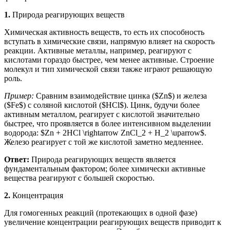
1.
Природа реагирующих веществ
Химическая активность веществ, то есть их способность
вступать в химические связи, напрямую влияет на скорость
реакции. Активные металлы, например, реагируют с
кислотами гораздо быстрее, чем менее активные. Строение
молекул и тип химической связи также играют решающую
роль.
Пример:
Сравним взаимодействие цинка ($Zn$) и железа
($Fe$) с соляной кислотой ($HCl$). Цинк, будучи более
активным металлом, реагирует с кислотой значительно
быстрее, что проявляется в более интенсивном выделении
водорода: $Zn + 2HCl \rightarrow ZnCl_2 + H_2 \uparrow$.
Железо реагирует с той же кислотой заметно медленнее.
Ответ:
Природа реагирующих веществ является
фундаментальным фактором; более химически активные
вещества реагируют с большей скоростью.
2.
Концентрация
Для гомогенных реакций (протекающих в одной фазе)
увеличение концентрации реагирующих веществ приводит к