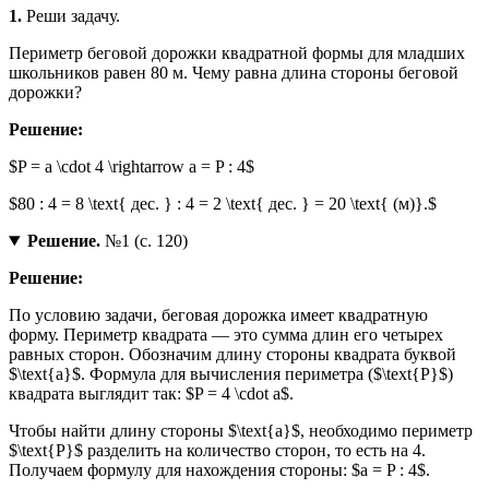
1.
Реши задачу.
Периметр беговой дорожки квадратной формы для младших
школьников равен 80 м. Чему равна длина стороны беговой
дорожки?
Решение:
$P = a \cdot 4 \rightarrow a = P : 4$
$80 : 4 = 8 \text{ дес. } : 4 = 2 \text{ дес. } = 20 \text{ (м)}.$
Решение.
№1 (с. 120)
Решение:
По условию задачи, беговая дорожка имеет квадратную
форму. Периметр квадрата — это сумма длин его четырех
равных сторон. Обозначим длину стороны квадрата буквой
$\text{a}$. Формула для вычисления периметра ($\text{P}$)
квадрата выглядит так: $P = 4 \cdot a$.
Чтобы найти длину стороны $\text{a}$, необходимо периметр
$\text{P}$ разделить на количество сторон, то есть на 4.
Получаем формулу для нахождения стороны: $a = P : 4$.