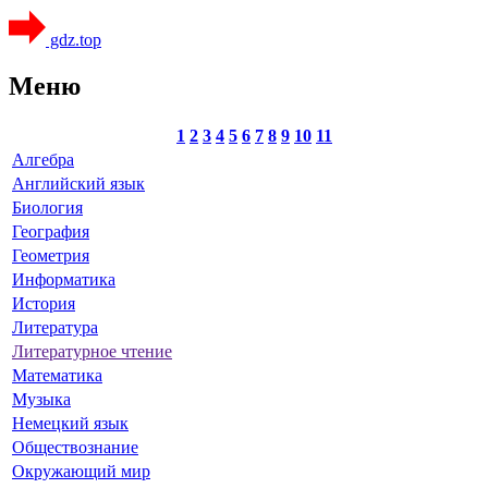
gdz.top
Меню
1
2
3
4
5
6
7
8
9
10
11
Алгебра
Английский язык
Биология
География
Геометрия
Информатика
История
Литература
Литературное чтение
Математика
Музыка
Немецкий язык
Обществознание
Окружающий мир