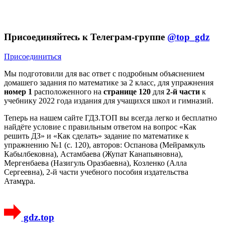
Присоединяйтесь к Телеграм-группе
@top_gdz
Присоединиться
Мы подготовили для вас ответ c подробным объяснением
домашего задания по математике за 2 класс, для упражнения
номер 1
расположенного на
странице 120
для
2-й части
к
учебнику 2022 года издания для учащихся школ и гимназий.
Теперь на нашем сайте ГДЗ.ТОП вы всегда легко и бесплатно
найдёте условие с правильным ответом на вопрос «Как
решить ДЗ» и «Как сделать» задание по математике к
упражнению №1 (с. 120), авторов: Оспанова (Мейрамкуль
Кабылбековна), Астамбаева (Жупат Канапьяновна),
Мергенбаева (Назигуль Оразбаевна), Козленко (Алла
Сергеевна), 2-й части учебного пособия издательства
Атамұра.
gdz.top