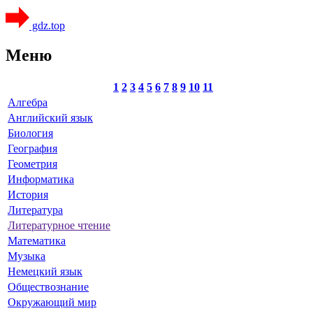
gdz.top
Меню
1
2
3
4
5
6
7
8
9
10
11
Алгебра
Английский язык
Биология
География
Геометрия
Информатика
История
Литература
Литературное чтение
Математика
Музыка
Немецкий язык
Обществознание
Окружающий мир