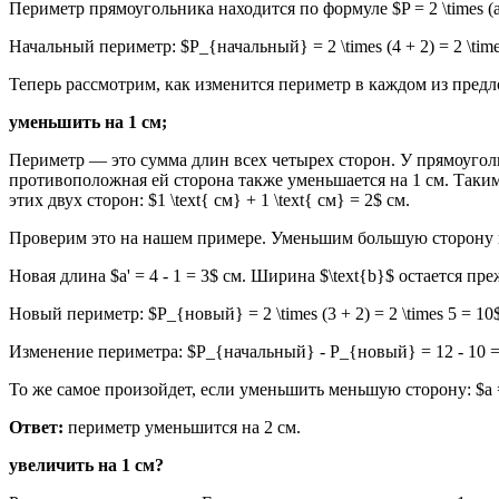
Периметр прямоугольника находится по формуле $P = 2 \times (a
Начальный периметр: $P_{начальный} = 2 \times (4 + 2) = 2 \time
Теперь рассмотрим, как изменится периметр в каждом из пред
уменьшить на 1 см;
Периметр — это сумма длин всех четырех сторон. У прямоугол
противоположная ей сторона также уменьшается на 1 см. Таким
этих двух сторон: $1 \text{ см} + 1 \text{ см} = 2$ см.
Проверим это на нашем примере. Уменьшим большую сторону н
Новая длина $a' = 4 - 1 = 3$ см. Ширина $\text{b}$ остается пре
Новый периметр: $P_{новый} = 2 \times (3 + 2) = 2 \times 5 = 10
Изменение периметра: $P_{начальный} - P_{новый} = 12 - 10 =
То же самое произойдет, если уменьшить меньшую сторону: $a = 4
Ответ:
периметр уменьшится на 2 см.
увеличить на 1 см?