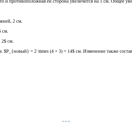
о и противоположная ей сторона увеличится на 1 см. Общее увели
жней, 2 см.
$ см.
 2$ см.
м. $P_{новый} = 2 \times (4 + 3) = 14$ см. Изменение также состав