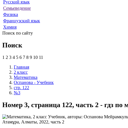
Русский язык
Семьеведение
Физика
Французский язык
Химия
Поиск по сайту
Поиск
1
2
3
4
5
6
7
8
9
10
11
Главная
2 класс
Математика
Оспанова - Учебник
стр. 122
№3
Номер 3, страница 122, часть 2 - гдз п