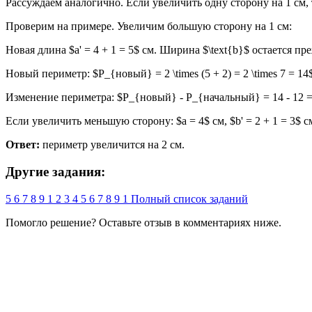
Рассуждаем аналогично. Если увеличить одну сторону на 1 см, т
Проверим на примере. Увеличим большую сторону на 1 см:
Новая длина $a' = 4 + 1 = 5$ см. Ширина $\text{b}$ остается пре
Новый периметр: $P_{новый} = 2 \times (5 + 2) = 2 \times 7 = 14
Изменение периметра: $P_{новый} - P_{начальный} = 14 - 12 =
Если увеличить меньшую сторону: $a = 4$ см, $b' = 2 + 1 = 3$ с
Ответ:
периметр увеличится на 2 см.
Другие задания:
5
6
7
8
9
1
2
3
4
5
6
7
8
9
1
Полный список заданий
Помогло решение? Оставьте
отзыв
в комментариях ниже.