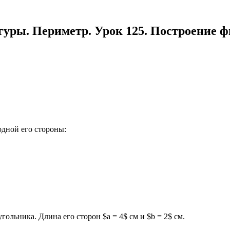
игуры. Периметр. Урок 125. Построение 
одной его стороны:
ольника. Длина его сторон $a = 4$ см и $b = 2$ см.