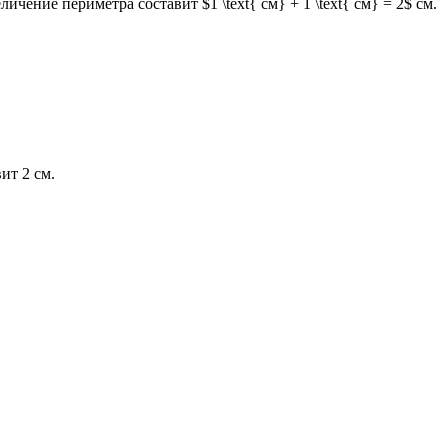
чение периметра составит $1 \text{ см} + 1 \text{ см} = 2$ см.
ит 2 см.