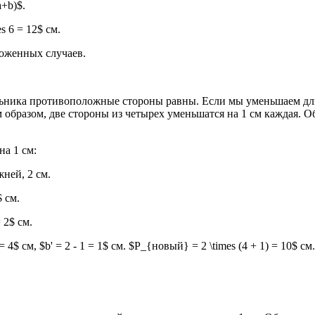
+b)$.
s 6 = 12$ см.
ложенных случаев.
ьника противоположные стороны равны. Если мы уменьшаем длину
 образом, две стороны из четырех уменьшатся на 1 см каждая. 
а 1 см:
жней, 2 см.
$ см.
 2$ см.
$ см, $b' = 2 - 1 = 1$ см. $P_{новый} = 2 \times (4 + 1) = 10$ с