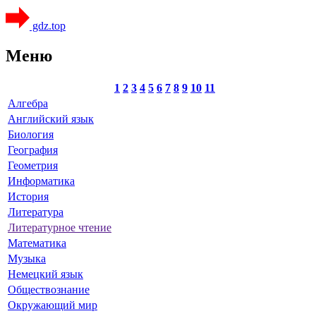
gdz.top
Меню
1
2
3
4
5
6
7
8
9
10
11
Алгебра
Английский язык
Биология
География
Геометрия
Информатика
История
Литература
Литературное чтение
Математика
Музыка
Немецкий язык
Обществознание
Окружающий мир