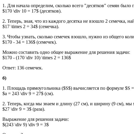
1. Для начала определим, сколько всего "десятков" семян было 
$170 \div 10 = 17$ (десятков).
2. Теперь, зная, что из каждого десятка не взошло 2 семечка, 
$17 \times 2 = 34$ (семечка).
3. Чтобы узнать, сколько семечек взошло, нужно из общего ко
$170 - 34 = 136$ (семечек).
Можно составить одно общее выражение для решения задачи:
$170 - (170 \div 10) \times 2 = 136$
Ответ: 136 семечек.
б)
1. Площадь прямоугольника ($S$) вычисляется по формуле $S =
$a = 243 \div 9 = 27$ (см).
2. Теперь, когда мы знаем и длину (27 см), и ширину (9 см), 
$27 \div 9 = 3$ (раза).
Выражение для решения задачи:
$(243 \div 9) \div 9 = 3$