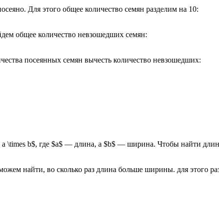
посеяно. Для этого общее количество семян разделим на 10:
найдем общее количество невзошедших семян:
личества посеянных семян вычесть количество невзошедших:
 a \times b$, где $a$ — длина, а $b$ — ширина. Чтобы найти дл
мы можем найти, во сколько раз длина больше ширины. для этого 