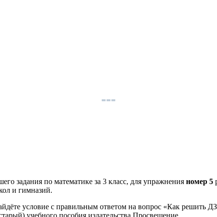
его задания по математике за 3 класс, для упражнения
номер 5
кол и гимназий.
айдёте условие с правильным ответом на вопрос «Как решить ДЗ
(старый) учебного пособия издательства Просвещение.