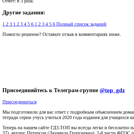
Ответ: в 3 раза.
Другие задания:
1
2
3
1
2
3
4
5
6
1
2
3
4
5
6
Полный список заданий
Помогло решение? Оставьте
отзыв
в комментариях ниже.
Присоединяйтесь к Телеграм-группе
@top_gdz
Присоединиться
Мы подготовили для вас ответ c подробным объяснением домаш
тетради серии учусь учиться 2020 года издания для учащихся ш
Теперь на нашем сайте ГДЗ.ТОП вы всегда легко и бесплатно н
37), автора: Петерсон (Людмила Георгиевна), 2-й части ФГОС 