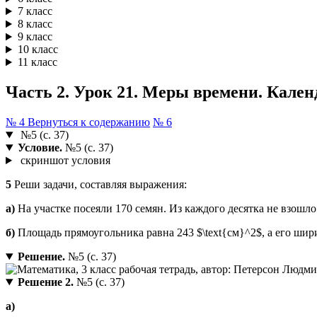
7 класс
8 класс
9 класс
10 класс
11 класс
Часть 2. Урок 21. Меры времени. Календ
№ 4
Вернуться к содержанию
№ 6
№5 (с. 37)
Условие.
№5 (с. 37)
скриншот условия
5
Реши задачи, составляя выражения:
а)
На участке посеяли 170 семян. Из каждого десятка не взошло
б)
Площадь прямоугольника равна 243 $\text{см}^2$, а его шир
Решение.
№5 (с. 37)
Решение 2.
№5 (с. 37)
а)