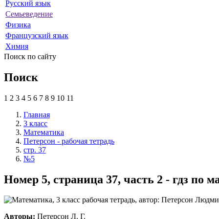
Русский язык
Семьеведение
Физика
Французский язык
Химия
Поиск по сайту
Поиск
1
2
3
4
5
6
7
8
9
10
11
Главная
3 класс
Математика
Петерсон - рабочая тетрадь
стр. 37
№5
Номер 5, страница 37, часть 2 - гдз по 
Авторы:
Петерсон Л. Г.