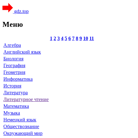
gdz.top
Меню
1
2
3
4
5
6
7
8
9
10
11
Алгебра
Английский язык
Биология
География
Геометрия
Информатика
История
Литература
Литературное чтение
Математика
Музыка
Немецкий язык
Обществознание
Окружающий мир