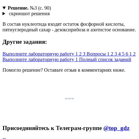
Решение.
№3 (с. 90)
скриншот решения
В состав нуклеотида входят остаток фосфорной кислоты,
пятиуглеродный сахар - дезоксирибоза и азотистое основание.
Другие задания:
Выполните лабораторную работу
1
2
3
Вопросы
1
2
3
4
5
6
1
2
Выполните лабораторную работу
1
Полный список заданий
Помогло решение? Оставьте
отзыв
в комментариях ниже.
Присоединяйтесь к Телеграм-группе
@top_gdz