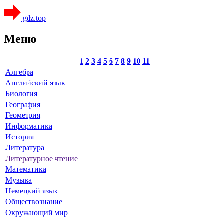
gdz.top
Меню
1
2
3
4
5
6
7
8
9
10
11
Алгебра
Английский язык
Биология
География
Геометрия
Информатика
История
Литература
Литературное чтение
Математика
Музыка
Немецкий язык
Обществознание
Окружающий мир