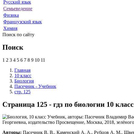
Русский язык
Семьеведение
Физика
Французский язык
Химия
Поиск по сайту
Поиск
1
2
3
4
5
6
7
8
9
10
11
Главная
10 класс
Биология
Пасечник - Учебник
стр. 125
Страница 125 - гдз по биологии 10 кла
Авторы:
Пасечник В. В., Каменский А. А., Рубцов А. М., Швецо