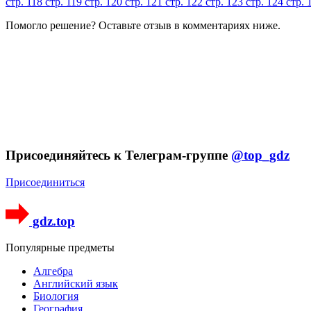
стр. 118
стр. 119
стр. 120
стр. 121
стр. 122
стр. 123
стр. 124
стр.
Помогло решение? Оставьте
отзыв
в комментариях ниже.
Присоединяйтесь к Телеграм-группе
@top_gdz
Присоединиться
gdz.top
Популярные предметы
Алгебра
Английский язык
Биология
География