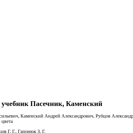
сс учебник Пасечник, Каменский
в Г. Г., Гапонюк З. Г.