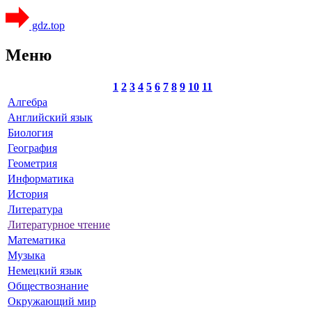
gdz.top
Меню
1
2
3
4
5
6
7
8
9
10
11
Алгебра
Английский язык
Биология
География
Геометрия
Информатика
История
Литература
Литературное чтение
Математика
Музыка
Немецкий язык
Обществознание
Окружающий мир