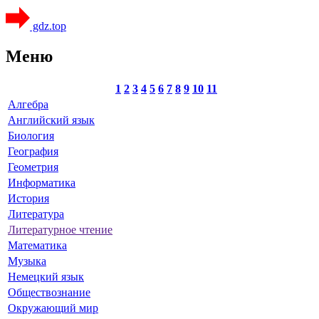
gdz.top
Меню
1
2
3
4
5
6
7
8
9
10
11
Алгебра
Английский язык
Биология
География
Геометрия
Информатика
История
Литература
Литературное чтение
Математика
Музыка
Немецкий язык
Обществознание
Окружающий мир