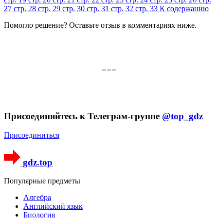
27
стр. 28
стр. 29
стр. 30
стр. 31
стр. 32
стр. 33
К содержанию
Помогло решение? Оставьте
отзыв
в комментариях ниже.
Присоединяйтесь к Телеграм-группе
@top_gdz
Присоединиться
gdz.top
Популярные предметы
Алгебра
Английский язык
Биология