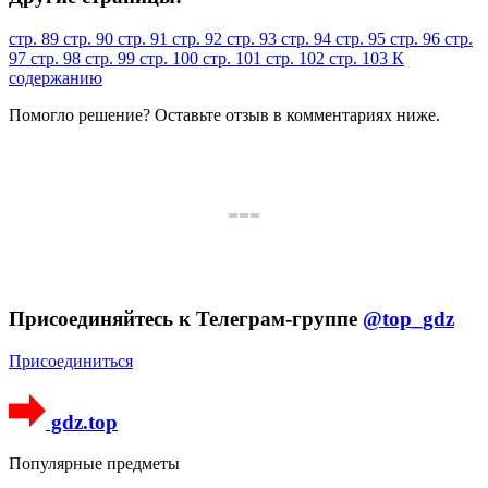
стр. 89
стр. 90
стр. 91
стр. 92
стр. 93
стр. 94
стр. 95
стр. 96
стр.
97
стр. 98
стр. 99
стр. 100
стр. 101
стр. 102
стр. 103
К
содержанию
Помогло решение? Оставьте
отзыв
в комментариях ниже.
Присоединяйтесь к Телеграм-группе
@top_gdz
Присоединиться
gdz.top
Популярные предметы