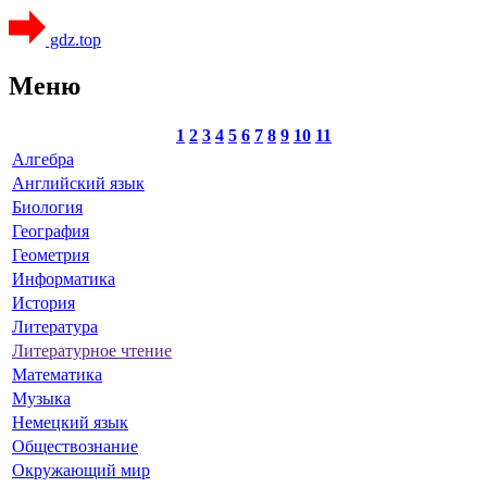
gdz.top
Меню
1
2
3
4
5
6
7
8
9
10
11
Алгебра
Английский язык
Биология
География
Геометрия
Информатика
История
Литература
Литературное чтение
Математика
Музыка
Немецкий язык
Обществознание
Окружающий мир