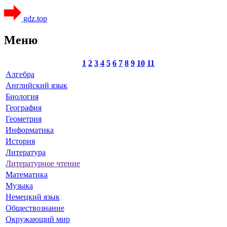
gdz.top
Меню
1
2
3
4
5
6
7
8
9
10
11
Алгебра
Английский язык
Биология
География
Геометрия
Информатика
История
Литература
Литературное чтение
Математика
Музыка
Немецкий язык
Обществознание
Окружающий мир