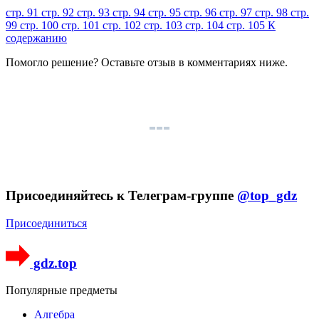
стр. 91
стр. 92
стр. 93
стр. 94
стр. 95
стр. 96
стр. 97
стр. 98
стр.
99
стр. 100
стр. 101
стр. 102
стр. 103
стр. 104
стр. 105
К
содержанию
Помогло решение? Оставьте
отзыв
в комментариях ниже.
Присоединяйтесь к Телеграм-группе
@top_gdz
Присоединиться
gdz.top
Популярные предметы
Алгебра