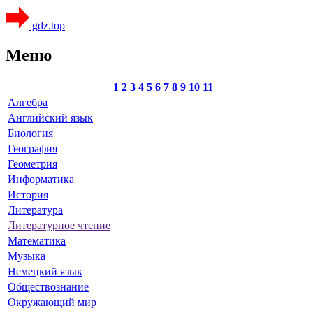
gdz.top
Меню
1
2
3
4
5
6
7
8
9
10
11
Алгебра
Английский язык
Биология
География
Геометрия
Информатика
История
Литература
Литературное чтение
Математика
Музыка
Немецкий язык
Обществознание
Окружающий мир