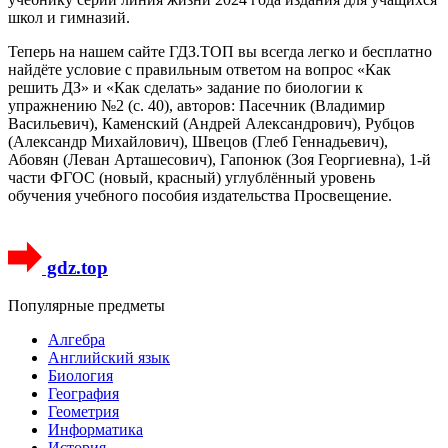
школ и гимназий.
Теперь на нашем сайте ГДЗ.ТОП вы всегда легко и бесплатно
найдёте условие с правильным ответом на вопрос «Как
решить ДЗ» и «Как сделать» задание по биологии к
упражнению №2 (с. 40), авторов: Пасечник (Владимир
Васильевич), Каменский (Андрей Александрович), Рубцов
(Александр Михайлович), Швецов (Глеб Геннадьевич),
Абовян (Леван Арташесович), Гапонюк (Зоя Георгиевна), 1-й
части ФГОС (новый, красный) углублённый уровень
обучения учебного пособия издательства Просвещение.
gdz.top
Популярные предметы
Алгебра
Английский язык
Биология
География
Геометрия
Информатика
История