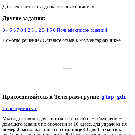
Да, среди них есть одноклеточные организмы.
Другие задания:
3
4
5
6
7
8
1
2
3
1
2
3
4
5
6
Полный список заданий
Помогло решение? Оставьте
отзыв
в комментариях ниже.
Присоединяйтесь к Телеграм-группе
@top_gdz
Присоединиться
Мы подготовили для вас ответ c подробным объяснением
домашего задания по биологии за 10 класс, для упражнения
номер 2
расположенного на
странице 40
для
1-й части
к
учебнику серии линия жизни 2024 года издания для учащихся