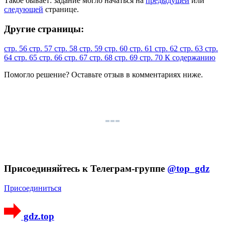
Такое бывает: задание могло начаться на
предыдущей
или
следующей
странице.
Другие страницы:
стр. 56
стр. 57
стр. 58
стр. 59
стр. 60
стр. 61
стр. 62
стр. 63
стр.
64
стр. 65
стр. 66
стр. 67
стр. 68
стр. 69
стр. 70
К содержанию
Помогло решение? Оставьте
отзыв
в комментариях ниже.
Присоединяйтесь к Телеграм-группе
@top_gdz
Присоединиться
gdz.top