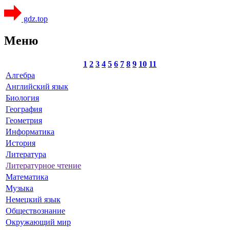
gdz.top
Меню
1
2
3
4
5
6
7
8
9
10
11
Алгебра
Английский язык
Биология
География
Геометрия
Информатика
История
Литература
Литературное чтение
Математика
Музыка
Немецкий язык
Обществознание
Окружающий мир