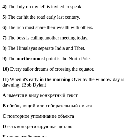
4)
The lady on my left is invited to speak.
5)
The car hit the road early last century.
6)
The rich must share their wealth with others.
7)
The boss is calling another meeting today.
8)
The Himalayas separate India and Tibet.
9)
The
northernmost
point is the North Pole.
10)
Every sailor dreams of crossing the equator.
11)
When it's early
in the morning
Over by the window day is
dawning. (Bob Dylan)
A
имеется в виду конкретный текст
B
обобщающий или собирательный смысл
C
повторное упоминание объекта
D
есть конкретизирующая деталь
E
новое изобретение