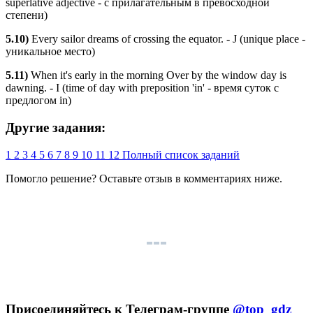
superlative adjective - с прилагательным в превосходной
степени)
5.10)
Every sailor dreams of crossing the equator. - J (unique place -
уникальное место)
5.11)
When it's early in the morning Over by the window day is
dawning. - I (time of day with preposition 'in' - время суток с
предлогом in)
Другие задания:
1
2
3
4
5
6
7
8
9
10
11
12
Полный список заданий
Помогло решение? Оставьте
отзыв
в комментариях ниже.
Присоединяйтесь к Телеграм-группе
@top_gdz