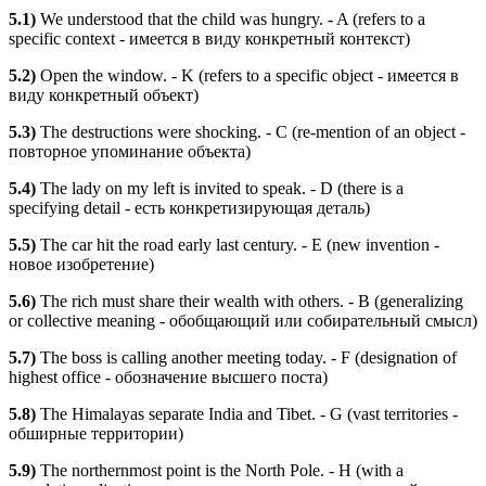
5.1)
We understood that the child was hungry. - A (refers to a
specific context - имеется в виду конкретный контекст)
5.2)
Open the window. - K (refers to a specific object - имеется в
виду конкретный объект)
5.3)
The destructions were shocking. - C (re-mention of an object -
повторное упоминание объекта)
5.4)
The lady on my left is invited to speak. - D (there is a
specifying detail - есть конкретизирующая деталь)
5.5)
The car hit the road early last century. - E (new invention -
новое изобретение)
5.6)
The rich must share their wealth with others. - B (generalizing
or collective meaning - обобщающий или собирательный смысл)
5.7)
The boss is calling another meeting today. - F (designation of
highest office - обозначение высшего поста)
5.8)
The Himalayas separate India and Tibet. - G (vast territories -
обширные территории)
5.9)
The northernmost point is the North Pole. - H (with a