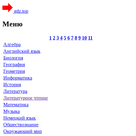
gdz.top
Меню
1
2
3
4
5
6
7
8
9
10
11
Алгебра
Английский язык
Биология
География
Геометрия
Информатика
История
Литература
Литературное чтение
Математика
Музыка
Немецкий язык
Обществознание
Окружающий мир