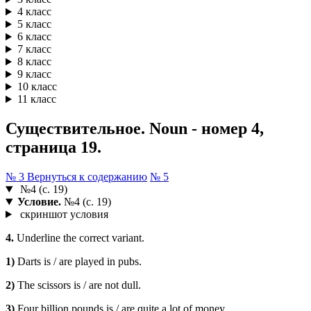
4 класс
5 класс
6 класс
7 класс
8 класс
9 класс
10 класс
11 класс
Существительное. Noun - номер 4,
страница 19.
№ 3
Вернуться к содержанию
№ 5
№4 (с. 19)
Условие.
№4 (с. 19)
скриншот условия
4.
Underline the correct variant.
1)
Darts is / are played in pubs.
2)
The scissors is / are not dull.
3)
Four billion pounds is / are quite a lot of money.