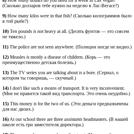
8)
How
many
dollars do you need for a week in Las Vegas?
(Сколько долларов тебе нужно на неделю в Лас-Вегасе?)
9)
How many kilos
were
in that fish? (Сколько килограммов было
в той рыбе?)
10)
Ten pounds
is
not heavy at all. (Десять фунтов — это совсем
не тяжело.)
11)
The police
are
not seen anywhere. (Полиции нигде не видно.)
12)
Measles
is
mostly a disease of children. (Корь — это
преимущественно детская болезнь.)
13)
The TV series you are talking about
is
a bore. (Сериал, о
котором ты говоришь, — скучный.)
14)
I don't like such a
means
of transport. It is very inconvenient.
(Мне не нравится такой вид транспорта. Это очень неудобно.)
15)
This money
is
for the two of us. (Эти деньги предназначены
для нас двоих.)
16)
At our school there are three
assistants
headmasters. (В нашей
школе есть три заместителя директора.)