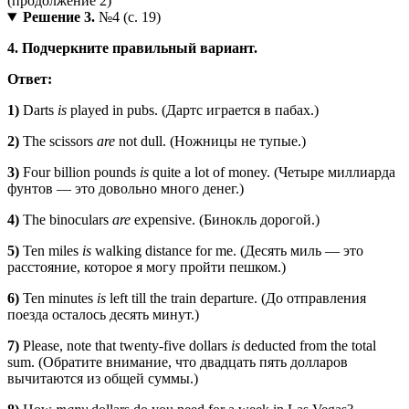
Решение 3.
№4 (с. 19)
4. Подчеркните правильный вариант.
Ответ:
1)
Darts
is
played in pubs. (Дартс играется в пабах.)
2)
The scissors
are
not dull. (Ножницы не тупые.)
3)
Four billion pounds
is
quite a lot of money. (Четыре миллиарда
фунтов — это довольно много денег.)
4)
The binoculars
are
expensive. (Бинокль дорогой.)
5)
Ten miles
is
walking distance for me. (Десять миль — это
расстояние, которое я могу пройти пешком.)
6)
Ten minutes
is
left till the train departure. (До отправления
поезда осталось десять минут.)
7)
Please, note that twenty-five dollars
is
deducted from the total
sum. (Обратите внимание, что двадцать пять долларов
вычитаются из общей суммы.)