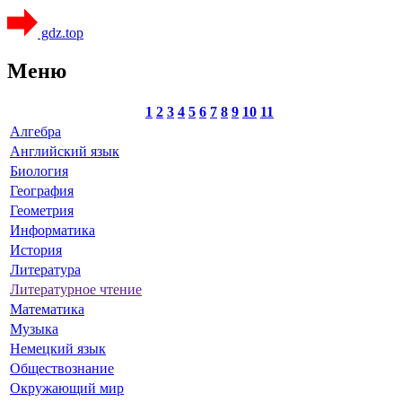
gdz.top
Меню
1
2
3
4
5
6
7
8
9
10
11
Алгебра
Английский язык
Биология
География
Геометрия
Информатика
История
Литература
Литературное чтение
Математика
Музыка
Немецкий язык
Обществознание
Окружающий мир