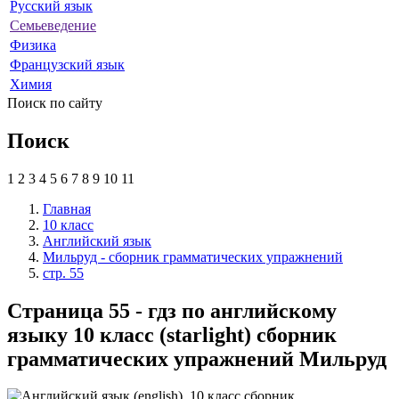
Русский язык
Семьеведение
Физика
Французский язык
Химия
Поиск по сайту
Поиск
1
2
3
4
5
6
7
8
9
10
11
Главная
10 класс
Английский язык
Мильруд - сборник грамматических упражнений
стр. 55
Страница 55 - гдз по английскому
языку 10 класс (starlight) сборник
грамматических упражнений Мильруд