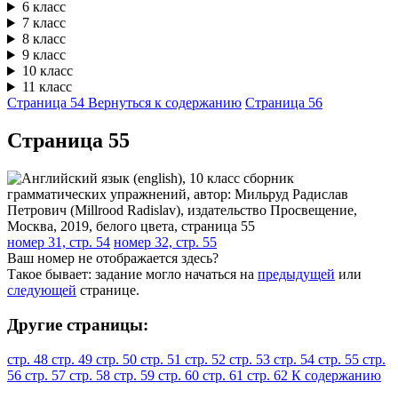
6 класс
7 класс
8 класс
9 класс
10 класс
11 класс
Страница 54
Вернуться к содержанию
Страница 56
Cтраница 55
номер 31, стр. 54
номер 32, стр. 55
Ваш номер не отображается здесь?
Такое бывает: задание могло начаться на
предыдущей
или
следующей
странице.
Другие страницы:
стр. 48
стр. 49
стр. 50
стр. 51
стр. 52
стр. 53
стр. 54
стр. 55
стр.
56
стр. 57
стр. 58
стр. 59
стр. 60
стр. 61
стр. 62
К содержанию