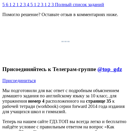
5
6
1
2
1
2
3
4
5
1
2
3
1
2
3
Полный список заданий
Помогло решение? Оставьте
отзыв
в комментариях ниже.
Присоединяйтесь к Телеграм-группе
@top_gdz
Присоединиться
Мы подготовили для вас ответ c подробным объяснением
домашего задания по английскому языку за 10 класс, для
упражнения
номер 4
расположенного на
странице 35
к
рабочей тетради (workbook) серии forward 2014 года издания
для учащихся школ и гимназий.
Теперь на нашем сайте ГДЗ.ТОП вы всегда легко и бесплатно
найдёте условие с правильным ответом на вопрос «Как