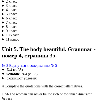
2 класс
3 класс
4 класс
5 класс
6 класс
7 класс
8 класс
9 класс
10 класс
11 класс
Unit 5. The body beautiful. Grammar -
номер 4, страница 35.
№ 3
Вернуться к содержанию
№ 5
№4 (с. 35)
Условие.
№4 (с. 35)
скриншот условия
4
Complete the quotations with the correct alternatives.
1
‘
A
/The woman can never be too rich or too thin.’
American
heiress