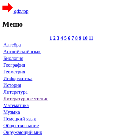
gdz.top
Меню
1
2
3
4
5
6
7
8
9
10
11
Алгебра
Английский язык
Биология
География
Геометрия
Информатика
История
Литература
Литературное чтение
Математика
Музыка
Немецкий язык
Обществознание
Окружающий мир