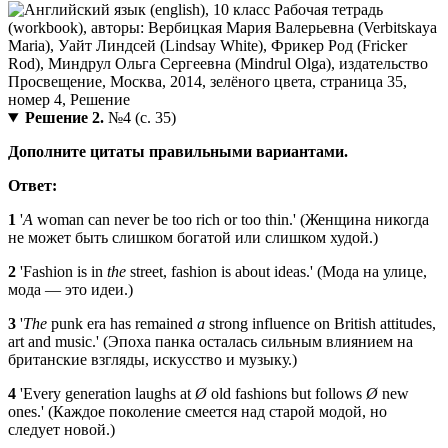
Решение 2.
№4 (с. 35)
Дополните цитаты правильными вариантами.
Ответ:
1
'
A
woman can never be too rich or too thin.' (Женщина никогда
не может быть слишком богатой или слишком худой.)
2
'Fashion is in
the
street, fashion is about ideas.' (Мода на улице,
мода — это идеи.)
3
'
The
punk era has remained
a
strong influence on British attitudes,
art and music.' (Эпоха панка осталась сильным влиянием на
британские взгляды, искусство и музыку.)
4
'Every generation laughs at
Ø
old fashions but follows
Ø
new
ones.' (Каждое поколение смеется над старой модой, но
следует новой.)