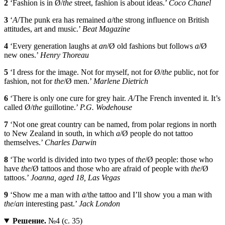
2
‘Fashion is in Ø/
the
street, fashion is about ideas.’
Coco Chanel
3
‘
A
/The punk era has remained
a
/the strong influence on British
attitudes, art and music.’
Beat Magazine
4
‘Every generation laughs at
an
/Ø old fashions but follows
a
/Ø
new ones.’
Henry Thoreau
5
‘I dress for the image. Not for myself, not for Ø/
the
public, not for
fashion, not for
the
/Ø men.’
Marlene Dietrich
6
‘There is only one cure for grey hair.
A
/The French invented it. It’s
called Ø/
the
guillotine.’
P.G. Wodehouse
7
‘Not one great country can be named, from polar regions in north
to New Zealand in south, in which
a
/Ø people do not tattoo
themselves.’
Charles Darwin
8
‘The world is divided into two types of
the
/Ø people: those who
have
the
/Ø tattoos and those who are afraid of people with
the
/Ø
tattoos.’
Joanna, aged 18, Las Vegas
9
‘Show me a man with
a
/the tattoo and I’ll show you a man with
the
/
an
interesting past.’
Jack London
Решение.
№4 (с. 35)