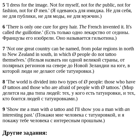
5
'I dress for the image. Not for myself, not for
the
public, not for
fashion, not for
Ø
men.' (Я одеваюсь для имиджа. Не для себя,
не для публики, не для моды, не для мужчин.)
6
'There is only one cure for grey hair.
The
French invented it. It's
called
the
guillotine.' (Есть только одно лекарство от седины.
Французы его изобрели. Оно называется гильотина.)
7
'Not one great country can be named, from polar regions in north
to New Zealand in south, in which
Ø
people do not tattoo
themselves.' (Нельзя назвать ни одной великой страны, от
полярных регионов на севере до Новой Зеландии на юге, в
которой люди не делают себе татуировки.)
8
'The world is divided into two types of
Ø
people: those who have
Ø
tattoos and those who are afraid of people with
Ø
tattoos.' (Мир
делится на два типа людей: тех, у кого есть татуировки, и тех,
кто боится людей с татуировками.)
9
'Show me a man with
a
tattoo and I'll show you a man with
an
interesting past.' (Покажи мне человека с татуировкой, и я
покажу тебе человека с интересным прошлым.)
Другие задания: