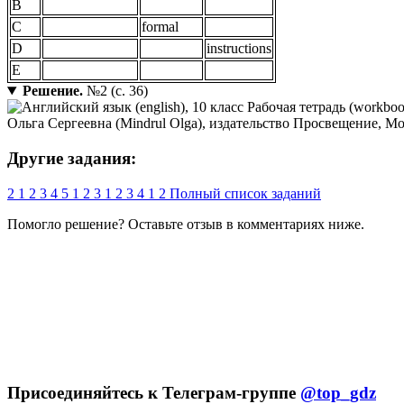
B
C
formal
D
instructions
E
Решение.
№2 (с. 36)
Другие задания:
2
1
2
3
4
5
1
2
3
1
2
3
4
1
2
Полный список заданий
Помогло решение? Оставьте
отзыв
в комментариях ниже.
Присоединяйтесь к Телеграм-группе
@top_gdz