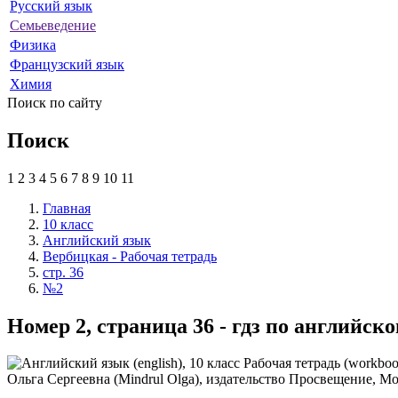
Русский язык
Семьеведение
Физика
Французский язык
Химия
Поиск по сайту
Поиск
1
2
3
4
5
6
7
8
9
10
11
Главная
10 класс
Английский язык
Вербицкая - Рабочая тетрадь
стр. 36
№2
Номер 2, страница 36 - гдз по английск