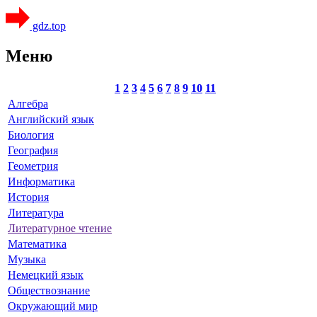
gdz.top
Меню
1
2
3
4
5
6
7
8
9
10
11
Алгебра
Английский язык
Биология
География
Геометрия
Информатика
История
Литература
Литературное чтение
Математика
Музыка
Немецкий язык
Обществознание
Окружающий мир