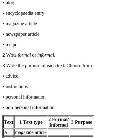
• blog
• encyclopaedia entry
• magazine article
• newspaper article
• recipe
2
Write
formal
or
informal
.
3
Write the purpose of each text. Choose from
• advice
• instructions
• personal information
• non-personal information
2
Formal/
Text
1
Text type
3
Purpose
Informal
A
magazine article