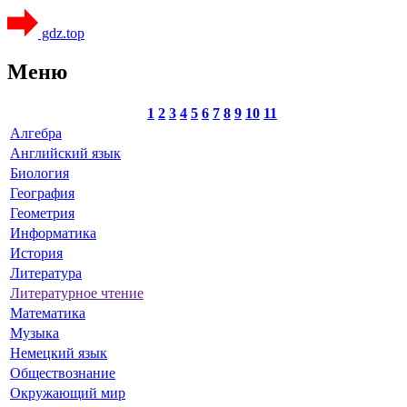
gdz.top
Меню
1
2
3
4
5
6
7
8
9
10
11
Алгебра
Английский язык
Биология
География
Геометрия
Информатика
История
Литература
Литературное чтение
Математика
Музыка
Немецкий язык
Обществознание
Окружающий мир