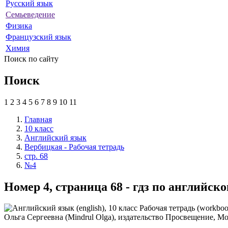
Русский язык
Семьеведение
Физика
Французский язык
Химия
Поиск по сайту
Поиск
1
2
3
4
5
6
7
8
9
10
11
Главная
10 класс
Английский язык
Вербицкая - Рабочая тетрадь
стр. 68
№4
Номер 4, страница 68 - гдз по английск