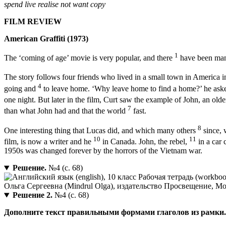
spend
live
realise
not want
copy
FILM REVIEW
American Graffiti (1973)
1
The ‘coming of age’ movie is very popular, and there
have been many
The story follows four friends who lived in a small town in America 
4
going and
to leave home. ‘Why leave home to find a home?’ he asked.
one night. But later in the film, Curt saw the example of John, an ol
7
than what John had and that the world
fast.
8
One interesting thing that Lucas did, and which many others
since, 
10
11
film, is now a writer and he
in Canada. John, the rebel,
in a car 
1950s was changed forever by the horrors of the Vietnam war.
Решение.
№4 (с. 68)
Решение 2.
№4 (с. 68)
Дополните текст правильными формами глаголов из рамки.