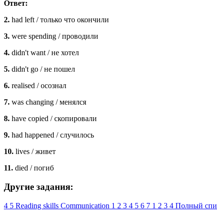
Ответ:
2.
had left / только что окончили
3.
were spending / проводили
4.
didn't want / не хотел
5.
didn't go / не пошел
6.
realised / осознал
7.
was changing / менялся
8.
have copied / скопировали
9.
had happened / случилось
10.
lives / живет
11.
died / погиб
Другие задания:
4
5
Reading skills
Communication
1
2
3
4
5
6
7
1
2
3
4
Полный спи