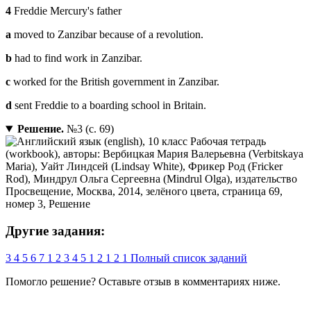
4
Freddie Mercury's father
a
moved to Zanzibar because of a revolution.
b
had to find work in Zanzibar.
c
worked for the British government in Zanzibar.
d
sent Freddie to a boarding school in Britain.
Решение.
№3 (с. 69)
Другие задания:
3
4
5
6
7
1
2
3
4
5
1
2
1
2
1
Полный список заданий
Помогло решение? Оставьте
отзыв
в комментариях ниже.