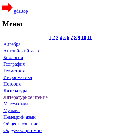
gdz.top
Меню
1
2
3
4
5
6
7
8
9
10
11
Алгебра
Английский язык
Биология
География
Геометрия
Информатика
История
Литература
Литературное чтение
Математика
Музыка
Немецкий язык
Обществознание
Окружающий мир