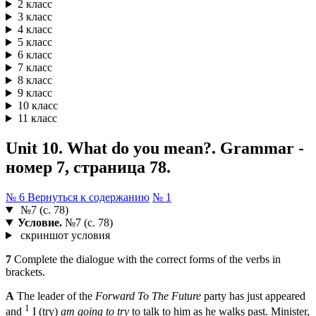
2 класс
3 класс
4 класс
5 класс
6 класс
7 класс
8 класс
9 класс
10 класс
11 класс
Unit 10. What do you mean?. Grammar -
номер 7, страница 78.
№ 6
Вернуться к содержанию
№ 1
№7 (с. 78)
Условие.
№7 (с. 78)
скриншот условия
7
Complete the dialogue with the correct forms of the verbs in
brackets.
A
The leader of the
Forward To The Future
party has just appeared
1
and
I (try)
am going to try
to talk to him as he walks past. Minister,