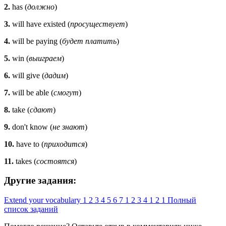
2.
has (
должно
)
3.
will have existed (
просуществует
)
4.
will be paying (
будет платить
)
5.
win (
выиграем
)
6.
will give (
дадим
)
7.
will be able (
смогут
)
8.
take (
сдают
)
9.
don't know (
не знают
)
10.
have to (
приходится
)
11.
takes (
состоятся
)
Другие задания:
Extend your vocabulary
1
2
3
4
5
6
7
1
2
3
4
1
2
1
Полный
список заданий