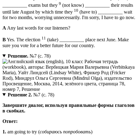
9
__________ exams but they
(not know) __________ their results
10
until late August by which time they
(have to) __________ wait
for two months, worrying unnecessarily. I'm sorry, I have to go now.
A
Any last words for our listeners?
11
B
Yes. The election
(take) __________ place next June. Make
sure you vote for a better future for our country.
Решение.
№7 (с. 78)
Решение 2.
№7 (с. 78)
Завершите диалог, используя правильные формы глаголов
в скобках.
Ответ:
1.
am going to try (
собираюсь попробовать
)