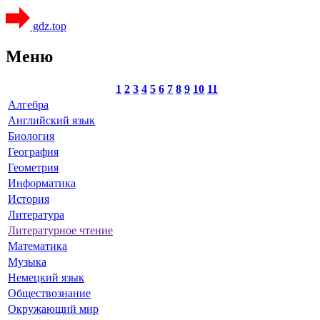
gdz.top
Меню
1
2
3
4
5
6
7
8
9
10
11
Алгебра
Английский язык
Биология
География
Геометрия
Информатика
История
Литература
Литературное чтение
Математика
Музыка
Немецкий язык
Обществознание
Окружающий мир