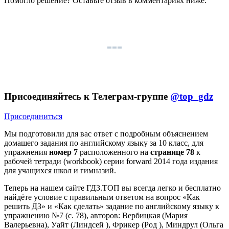
Помогло решение? Оставьте
отзыв
в комментариях ниже.
Присоединяйтесь к Телеграм-группе
@top_gdz
Присоединиться
Мы подготовили для вас ответ c подробным объяснением
домашего задания по английскому языку за 10 класс, для
упражнения
номер 7
расположенного на
странице 78
к
рабочей тетради (workbook) серии forward 2014 года издания
для учащихся школ и гимназий.
Теперь на нашем сайте ГДЗ.ТОП вы всегда легко и бесплатно
найдёте условие с правильным ответом на вопрос «Как
решить ДЗ» и «Как сделать» задание по английскому языку к
упражнению №7 (с. 78), авторов: Вербицкая (Мария
Валерьевна), Уайт (Линдсей ), Фрикер (Род ), Миндрул (Ольга