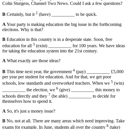
Colin Sturgess, Channel Two News. Could I ask a few questions?
2
B
Certainly, but it
(have) __________ to be quick.
A
Your party is making education the big issue in the forthcoming
elections. Why is that?
B
Education in this country is in a desperate state. Soon, free
3
education for all
(exist) __________ for 100 years. We have ideas
for taking the education system into the 21st century.
A
What exactly are those ideas?
4
B
This time next year, the government
(pay) __________ £5,000
per year per student for education. And for that, we get poor
5
schools, low standards and overworked teachers. When we
(win)
6
__________ the election, we
(give) __________ this money to
7
schools directly and they
(be able) __________ to decide for
themselves how to spend it.
A
So, it's just a money issue?
B
No, not at all. There are many areas which need improving. Take
8
exams for example. In June, students all over the country
(take)