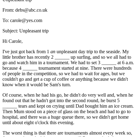
From: debs@abc.co.uk
To: carole@yes.com
Subject: Unpleasant trip
Hi Carole,
I've just got back from 1
an
unpleasant day trip to the seaside. My
little brother has recently 2 ______ up surfing, and so we all had to
go and watch him in a tournament. We had to set 3 ______ at 6 a.m.
because 4 ______ tournament started at nine. There were hundreds
of people in the competition, so we had to wait for ages, but we
couldn't go and get a cup of coffee or anything because we didn't
know when it would be Sam's turn.
Of course, when he had his go, he didn't do very well and, when he
found out that he hadn't got into the second round, he burst 5
______ tears and kept on crying until Dad bought him an ice cream.
Then Mum stood on a piece of glass on the beach and had to go to
hospital, and there was a huge queue there, so we didn't get home
until about eight o'clock this evening.
The worst thing is that there are tournaments almost every week so,