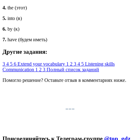
4.
the (этот)
5.
into (в)
6.
by (к)
7.
have (будем иметь)
Другие задания:
3
4
5
6
Extend your vocabulary
1
2
3
4
5
Listening skills
Communication
1
2
3
Полный список заданий
Помогло решение? Оставьте
отзыв
в комментариях ниже.
Присоединяйтесь к Телеграм-группе
@top_gdz