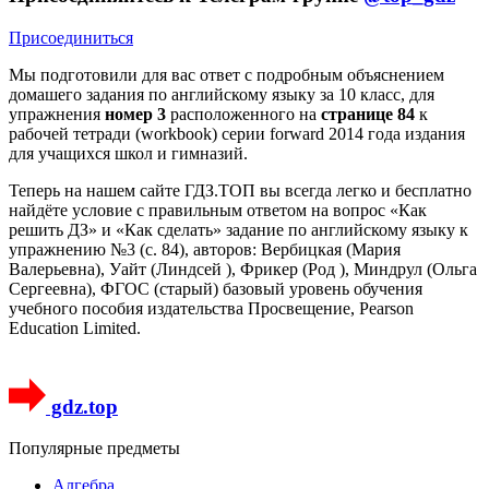
Присоединиться
Мы подготовили для вас ответ c подробным объяснением
домашего задания по английскому языку за 10 класс, для
упражнения
номер 3
расположенного на
странице 84
к
рабочей тетради (workbook) серии forward 2014 года издания
для учащихся школ и гимназий.
Теперь на нашем сайте ГДЗ.ТОП вы всегда легко и бесплатно
найдёте условие с правильным ответом на вопрос «Как
решить ДЗ» и «Как сделать» задание по английскому языку к
упражнению №3 (с. 84), авторов: Вербицкая (Мария
Валерьевна), Уайт (Линдсей ), Фрикер (Род ), Миндрул (Ольга
Сергеевна), ФГОС (старый) базовый уровень обучения
учебного пособия издательства Просвещение, Pearson
Education Limited.
gdz.top
Популярные предметы
Алгебра