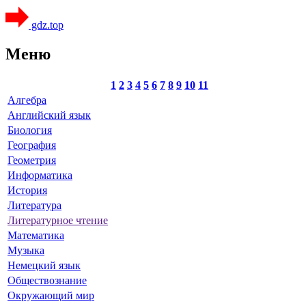
gdz.top
Меню
1
2
3
4
5
6
7
8
9
10
11
Алгебра
Английский язык
Биология
География
Геометрия
Информатика
История
Литература
Литературное чтение
Математика
Музыка
Немецкий язык
Обществознание
Окружающий мир