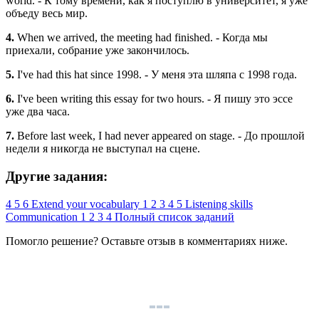
world. - К тому времени, как я поступлю в университет, я уже
объеду весь мир.
4.
When we arrived, the meeting had finished. - Когда мы
приехали, собрание уже закончилось.
5.
I've had this hat since 1998. - У меня эта шляпа с 1998 года.
6.
I've been writing this essay for two hours. - Я пишу это эссе
уже два часа.
7.
Before last week, I had never appeared on stage. - До прошлой
недели я никогда не выступал на сцене.
Другие задания:
4
5
6
Extend your vocabulary
1
2
3
4
5
Listening skills
Communication
1
2
3
4
Полный список заданий
Помогло решение? Оставьте
отзыв
в комментариях ниже.