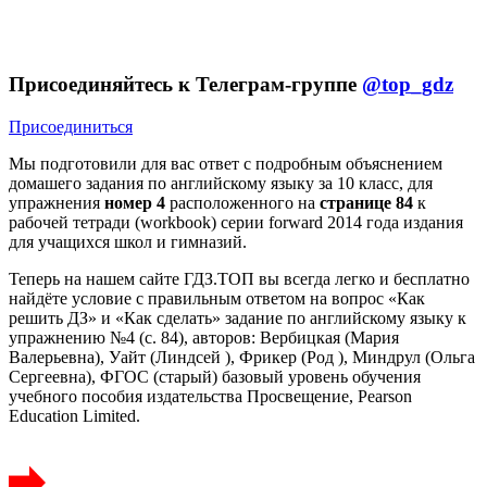
Присоединяйтесь к Телеграм-группе
@top_gdz
Присоединиться
Мы подготовили для вас ответ c подробным объяснением
домашего задания по английскому языку за 10 класс, для
упражнения
номер 4
расположенного на
странице 84
к
рабочей тетради (workbook) серии forward 2014 года издания
для учащихся школ и гимназий.
Теперь на нашем сайте ГДЗ.ТОП вы всегда легко и бесплатно
найдёте условие с правильным ответом на вопрос «Как
решить ДЗ» и «Как сделать» задание по английскому языку к
упражнению №4 (с. 84), авторов: Вербицкая (Мария
Валерьевна), Уайт (Линдсей ), Фрикер (Род ), Миндрул (Ольга
Сергеевна), ФГОС (старый) базовый уровень обучения
учебного пособия издательства Просвещение, Pearson
Education Limited.