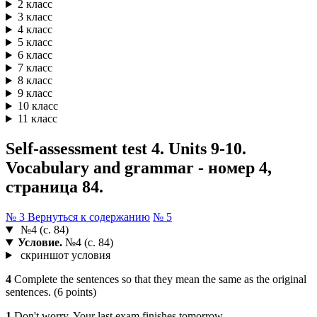
2 класс
3 класс
4 класс
5 класс
6 класс
7 класс
8 класс
9 класс
10 класс
11 класс
Self-assessment test 4. Units 9-10.
Vocabulary and grammar - номер 4,
страница 84.
№ 3
Вернуться к содержанию
№ 5
№4 (с. 84)
Условие.
№4 (с. 84)
скриншот условия
4
Complete the sentences so that they mean the same as the original
sentences. (6 points)
1
Don't worry. Your last exam finishes tomorrow.