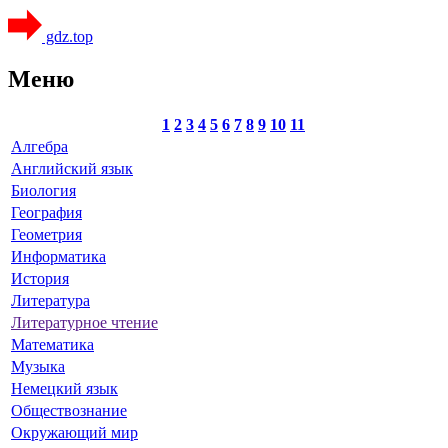
gdz.top
Меню
1
2
3
4
5
6
7
8
9
10
11
Алгебра
Английский язык
Биология
География
Геометрия
Информатика
История
Литература
Литературное чтение
Математика
Музыка
Немецкий язык
Обществознание
Окружающий мир