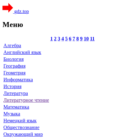
gdz.top
Меню
1
2
3
4
5
6
7
8
9
10
11
Алгебра
Английский язык
Биология
География
Геометрия
Информатика
История
Литература
Литературное чтение
Математика
Музыка
Немецкий язык
Обществознание
Окружающий мир