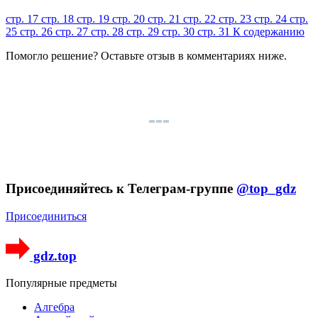
стр. 17
стр. 18
стр. 19
стр. 20
стр. 21
стр. 22
стр. 23
стр. 24
стр.
25
стр. 26
стр. 27
стр. 28
стр. 29
стр. 30
стр. 31
К содержанию
Помогло решение? Оставьте
отзыв
в комментариях ниже.
Присоединяйтесь к Телеграм-группе
@top_gdz
Присоединиться
gdz.top
Популярные предметы
Алгебра